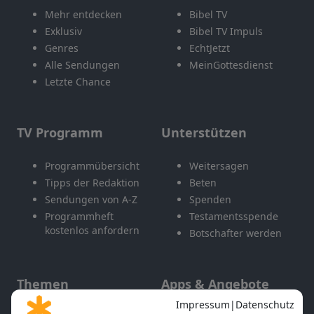
Mehr entdecken
Bibel TV
Exklusiv
Bibel TV Impuls
Genres
EchtJetzt
Alle Sendungen
MeinGottesdienst
Letzte Chance
TV Programm
Unterstützen
Programmübersicht
Weitersagen
Tipps der Redaktion
Beten
Sendungen von A-Z
Spenden
Programmheft
Testamentsspende
kostenlos anfordern
Botschafter werden
Themen
Apps & Angebote