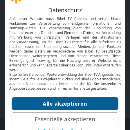
Gott und Bibel erklärt
Newsletter
Feiertage
Mobile App
Interviews
Kids App
Neuigkeiten
Smart TV
HbbTV
Bibelthek Online-Bibel
Nächster Gottesdienst
Bibel TV
Service
Über uns
Kontakt
Jobs
TV-Empfang
Presse
FAQ
Mediadaten
bibeltv.de:
Impressum
Datenschutz