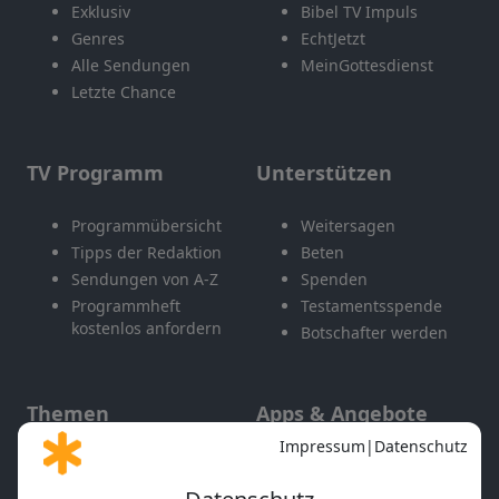
Exklusiv
Bibel TV Impuls
Genres
EchtJetzt
Alle Sendungen
MeinGottesdienst
Letzte Chance
TV Programm
Unterstützen
Programmübersicht
Weitersagen
Tipps der Redaktion
Beten
Sendungen von A-Z
Spenden
Programmheft
Testamentsspende
kostenlos anfordern
Botschafter werden
Themen
Apps & Angebote
Gott und Bibel erklärt
Newsletter
Feiertage
Mobile App