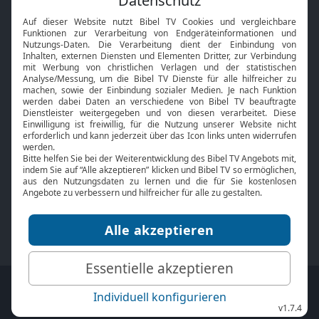
Interviews
Kids App
Neuigkeiten
Smart TV
HbbTV
Bibelthek Online-Bibel
Nächster Gottesdienst
Bibel TV
Service
Über uns
Kontakt
Jobs
TV-Empfang
Presse
FAQ
Mediadaten
bibeltv.de:
Impressum
Datenschutz
Nutzungsbedingungen