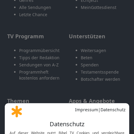
Genres
EchtJetzt
Alle Sendungen
MeinGottesdienst
Letzte Chance
TV Programm
Unterstützen
Programmübersicht
Weitersagen
Tipps der Redaktion
Beten
Sendungen von A-Z
Spenden
Programmheft
Testamentsspende
kostenlos anfordern
Botschafter werden
Themen
Apps & Angebote
Gott und Bibel erklärt
Newsletter
Feiertage
Mobile App
Interviews
Kids App