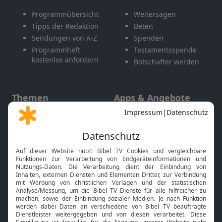
Programmübersicht
Weitersagen
Tipps der Redaktion
Beten
Sendungen von A-Z
Spenden
Programmheft
Testamentsspende
kostenlos anfordern
Botschafter werden
Themen
Apps & Angebote
Gott und Bibel erklärt
Newsletter
Feiertage
Mobile App
Interviews
Kids App
Neuigkeiten
Smart TV
HbbTV
Bibelthek Online-Bibel
Nächster Gottesdienst