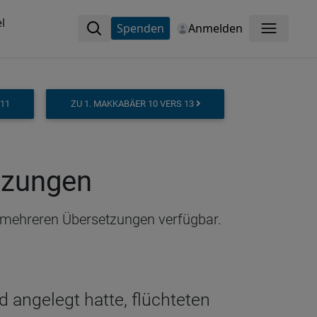
l
Spenden
Anmelden
Menü
 11
ZU 1. MAKKABÄER 10 VERS 13
etzungen
in mehreren Übersetzungen verfügbar.
 angelegt hatte, flüchteten