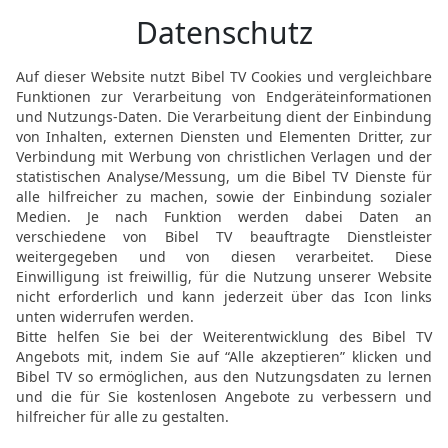
1. MAKKABÄER 10 IN DER EÜ LESEN
zung der Heiligen Schrift, © 2016 Katholische Bibelanstalt GmbH, Stuttgart. Alle Re
Möchtest du uns Feedback geben?
Bewertung der Bibelthek
FEEDBACK SENDEN