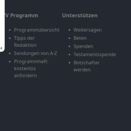
TV Programm
Unterstützen
Programmübersicht
Weitersagen
Tipps der
Beten
Redaktion
Spenden
Sendungen von A-Z
Testamentsspende
Programmheft
Botschafter
kostenlos
werden
anfordern