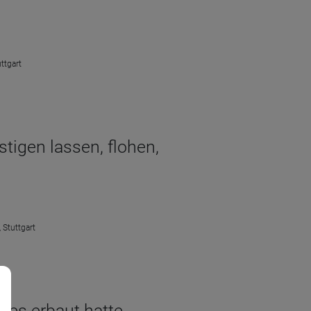
ttgart
tigen lassen, flohen,
 Stuttgart
des erbaut hatte.