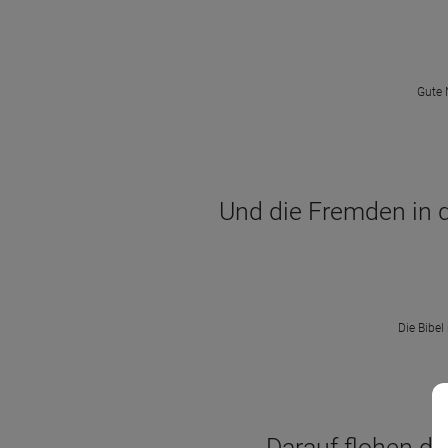
Gute 
Und die Fremden in d
Die Bibel
Darauf flohen di