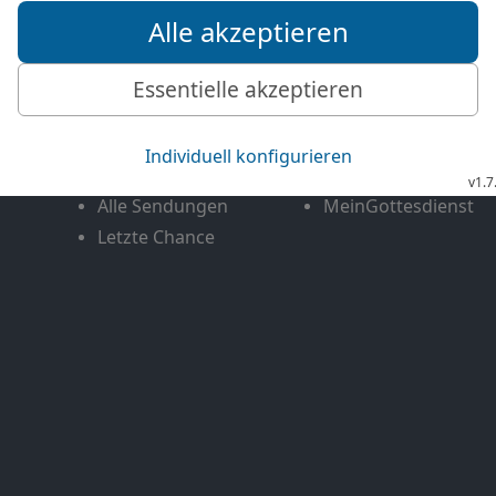
Mediathek
Livestream
Mehr entdecken
Bibel TV
Exklusiv
Bibel TV Impuls
Genres
EchtJetzt
Alle Sendungen
MeinGottesdienst
Letzte Chance