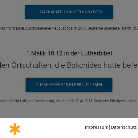
1. MAKKABÄER 10 IN DER GNB LESEN
Nachricht Bibel, durchgesehene Neuausgabe, © 2018 Deutsche Bibelgesellschaft, Stu
1 Makk 10 12 in der Lutherbibel
en Ortschaften, die Bakchides hatte befes
1. MAKKABÄER 10 IN DER LUT LESEN
 nach Martin Luthers Übersetzung, revidiert 2017, © 2016 Deutsche Bibelgesellschaft,
1 Makk 10 12 in der Einheitsübersetzung
e Fremden aus den Festungen, die Bakchi