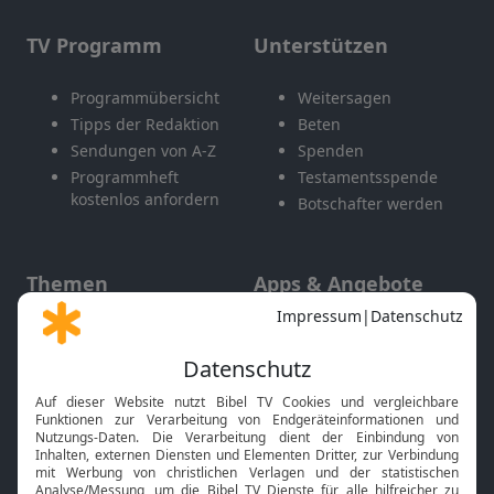
TV Programm
Unterstützen
Programmübersicht
Weitersagen
Tipps der Redaktion
Beten
Sendungen von A-Z
Spenden
Programmheft
Testamentsspende
kostenlos anfordern
Botschafter werden
Themen
Apps & Angebote
Gott und Bibel erklärt
Newsletter
Feiertage
Mobile App
Interviews
Kids App
Neuigkeiten
Smart TV
HbbTV
Bibelthek Online-Bibel