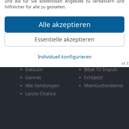
FEEDBACK SENDEN
Mediathek
Livestream
Mehr entdecken
Bibel TV
Exklusiv
Bibel TV Impuls
Genres
EchtJetzt
Alle Sendungen
MeinGottesdienst
Letzte Chance