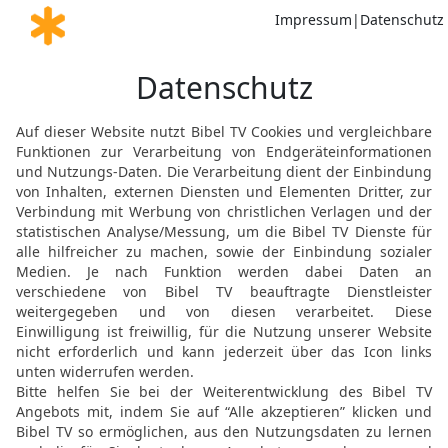
1 Makk 6 62 in der Einheitsübersetzung
on betrat und sah, wie stark der Ort befes
atte, und gab den Befehl, die Mauer ring
1. MAKKABÄER 6 IN DER EÜ LESEN
zung der Heiligen Schrift, © 2016 Katholische Bibelanstalt GmbH, Stuttgart. Alle Re
Möchtest du uns Feedback geben?
Bewertung der Bibelthek