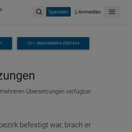
l
Spenden
Anmelden
Menü
61
ZU 1. MAKKABÄER 6 VERS 63
tzungen
in mehreren Übersetzungen verfügbar.
ezirk befestigt war, brach er