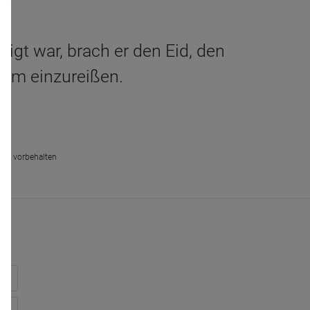
tigt war, brach er den Eid, den
sum einzureißen.
chte vorbehalten