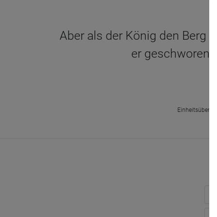
Aber als der König den Berg Zi
er geschworen h
Einheitsüberset