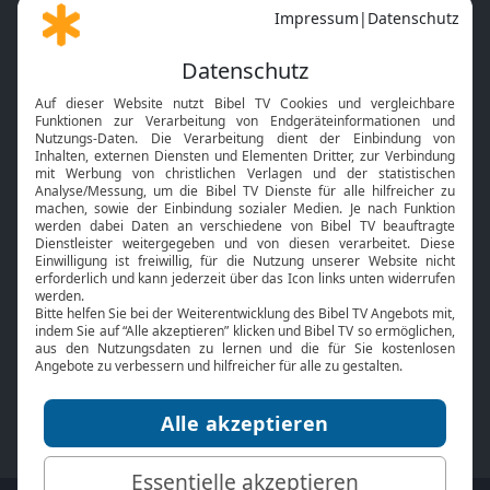
Gott und Bibel erklärt
Newsletter
Feiertage
Mobile App
Interviews
Kids App
Neuigkeiten
Smart TV
HbbTV
Bibelthek Online-Bibel
Nächster Gottesdienst
Bibel TV
Service
Über uns
Kontakt
Jobs
TV-Empfang
Presse
FAQ
Mediadaten