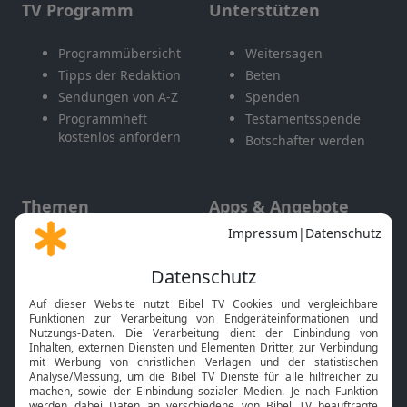
TV Programm
Unterstützen
Programmübersicht
Weitersagen
Tipps der Redaktion
Beten
Sendungen von A-Z
Spenden
Programmheft
Testamentsspende
kostenlos anfordern
Botschafter werden
Themen
Apps & Angebote
Gott und Bibel erklärt
Newsletter
Feiertage
Mobile App
Interviews
Kids App
Neuigkeiten
Smart TV
HbbTV
Bibelthek Online-Bibel
Nächster Gottesdienst