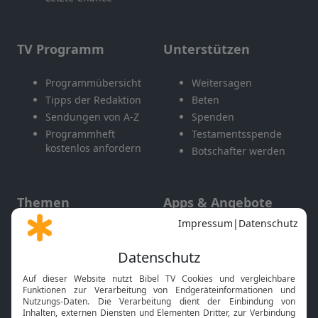
TV Programm
Unterstützen
Programmübersicht
Weitersagen
Tipps der Redaktion
Beten
Sendungen von A-Z
Spenden
Programmheft
Testamentsspende
kostenlos anfordern
Botschafter werden
Themen
Apps & Angebote
Gott und Bibel erklärt
Newsletter
Feiertage
Mobile App
Interviews
Kids App
Neuigkeiten
Smart TV
HbbTV