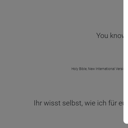
You know t
Holy Bible, New International Version
Ihr wisst selbst, wie ich für e