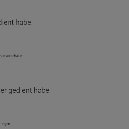
dient habe.
chte vorbehalten
ter gedient habe.
rlingen