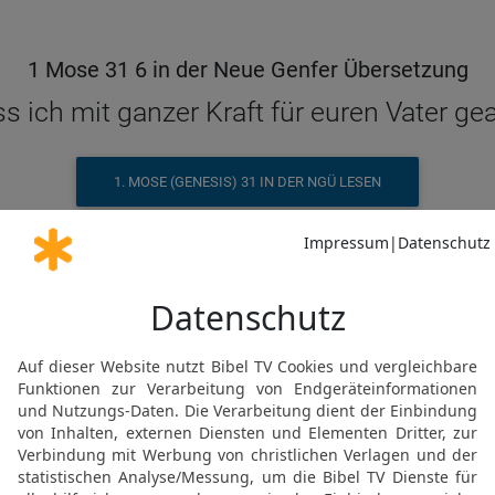
1 Mose 31 6 in der Neue Genfer Übersetzung
ss ich mit ganzer Kraft für euren Vater ge
1. MOSE (GENESIS) 31 IN DER NGÜ LESEN
© Genfer Bibelgesellschaft / Deutsche Bibelgesellschaft, Stuttgart
1 Mose 31 6 in der Schlachter 2000
wie ich eurem Vater gedient habe mit mein
1. MOSE (GENESIS) 31 IN DER SLT LESEN