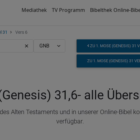
Mediathek
TV Programm
Bibelthek Online-Bibe
l 31
Vers 6
ZU 1. MOSE (GENESIS) 31 V
ZU 1. MOSE (GENESIS) 31 V
(Genesis) 31,6
- alle Über
 des Alten Testaments und in unserer Online-Bibel 
verfügbar.