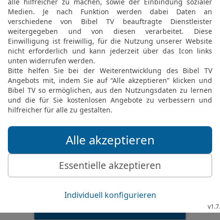
© 2000 Genfer Bibelgesellschaft
1 Mose 31 6 in der New International Version
hat I’ve worked for your father with all m
1. MOSE (GENESIS) 31 IN DER NIV LESEN
 ® (Anglicised), NIV TM Copyright © 1979, 1984, 2011 by Biblica, Inc. Used with perm
1 Mose 31 6 in der Hoffnung für Alle
uren Vater gearbeitet habe; meine ganze Kr
1. MOSE (GENESIS) 31 IN DER HFA LESEN