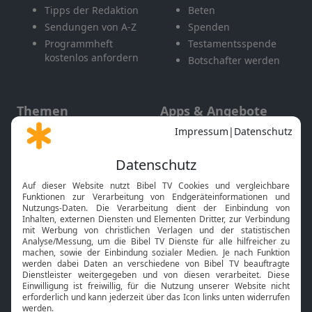
Tipps der Redaktion
Beten
Sendungen von A-Z
Spenden
Programmheft
Testamentsspende
kostenlos anfordern
Botschafter werden
Themen
Apps & Angebote
Gott und Bibel erklärt
Newsletter
Feiertage
Mobile App
Interviews
Kids App
Neuigkeiten
Smart TV
HbbTV
Bibelthek Online-Bibel
Nächster Gottesdienst
Bibel TV
Service