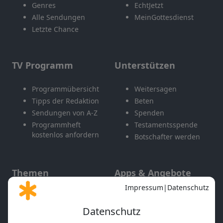
Genres
EchtJetzt
Alle Sendungen
MeinGottesdienst
Letzte Chance
TV Programm
Unterstützen
Programmübersicht
Weitersagen
Tipps der Redaktion
Beten
Sendungen von A-Z
Spenden
Programmheft
Testamentsspende
kostenlos anfordern
Botschafter werden
Themen
Apps & Angebote
Gott und Bibel erklärt
Newsletter
Feiertage
Mobile App
Interviews
Kids App