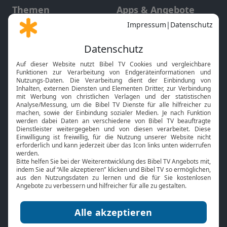
Themen
Apps & Angebote
Gott und Bibel erklärt
Newsletter
Feiertage
Mobile App
Interviews
Kids App
Neuigkeiten
Smart TV
HbbTV
Bibelthek Online-Bibel
Nächster Gottesdienst
Bibel TV
Service
Über uns
Kontakt
Jobs
TV-Empfang
Presse
FAQ
Mediadaten