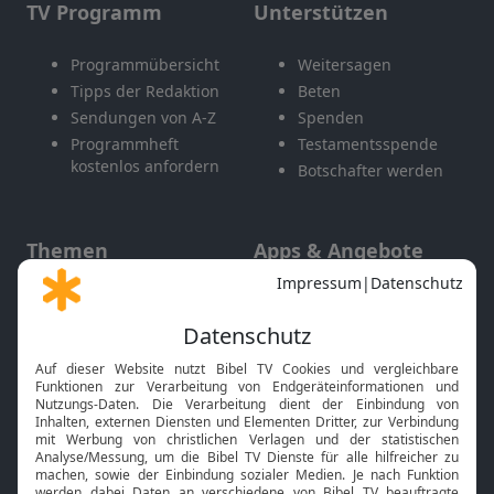
TV Programm
Unterstützen
Programmübersicht
Weitersagen
Tipps der Redaktion
Beten
Sendungen von A-Z
Spenden
Programmheft
Testamentsspende
kostenlos anfordern
Botschafter werden
Themen
Apps & Angebote
Gott und Bibel erklärt
Newsletter
Feiertage
Mobile App
Interviews
Kids App
Neuigkeiten
Smart TV
HbbTV
Bibelthek Online-Bibel
Nächster Gottesdienst