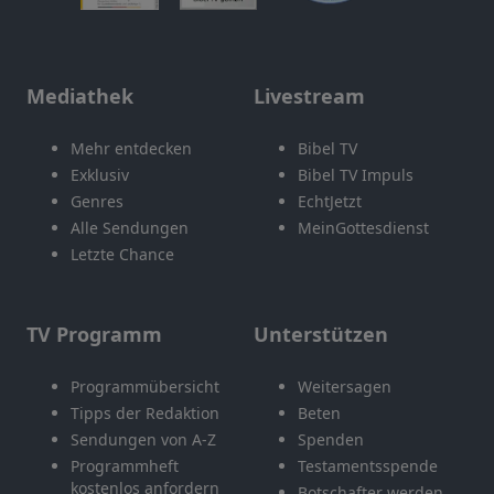
Mediathek
Livestream
Mehr entdecken
Bibel TV
Exklusiv
Bibel TV Impuls
Genres
EchtJetzt
Alle Sendungen
MeinGottesdienst
Letzte Chance
TV Programm
Unterstützen
Programmübersicht
Weitersagen
Tipps der Redaktion
Beten
Sendungen von A-Z
Spenden
Programmheft
Testamentsspende
kostenlos anfordern
Botschafter werden