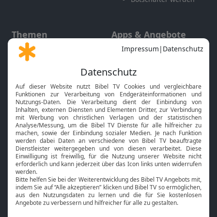
Themen
Apps & Angebote
Gott und Bibel erklärt
Newsletter
Feiertage
Mobile App
Interviews
Kids App
Neuigkeiten
Smart TV
HbbTV
Bibelthek Online-Bibel
Nächster Gottesdienst
Bibel TV
Service
Über uns
Kontakt
Jobs
TV-Empfang
Presse
FAQ