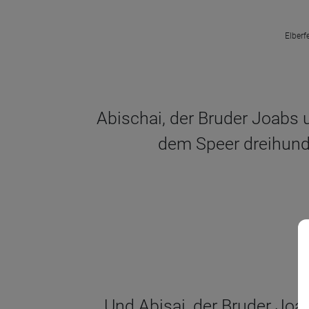
Elberf
Abischai, der Bruder Joabs u
dem Speer dreihunde
Und Abisai, der Bruder Joab