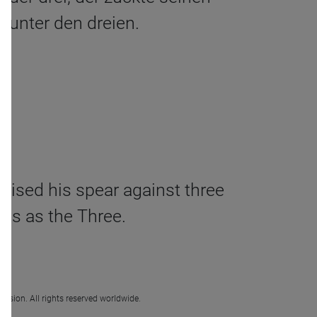
 unter den dreien.
raised his spear against three
us as the Three.
ission. All rights reserved worldwide.