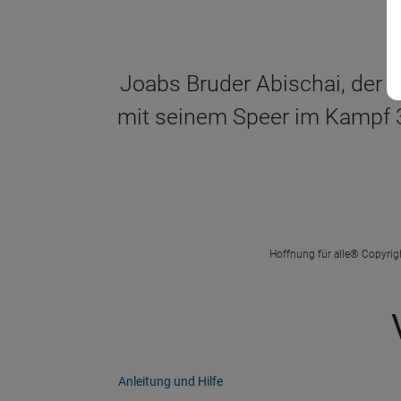
Joabs Bruder Abischai, der S
mit seinem Speer im Kampf 30
Hoffnung für alle® Copyrigh
Anleitung und Hilfe