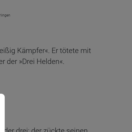
rlingen
eißig Kämpfer«. Er tötete mit
r der »Drei Helden«.
 der drei; der zückte seinen