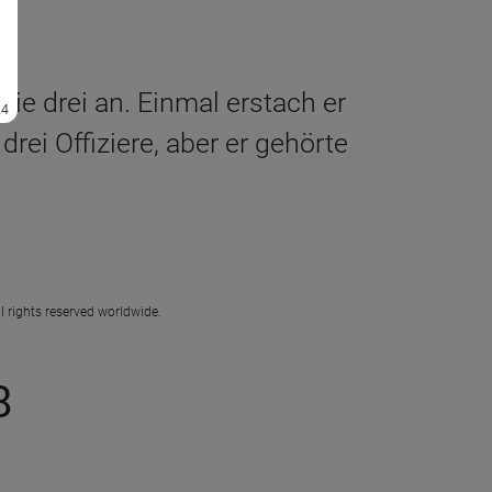
ie drei an. Einmal erstach er
ei Offiziere, aber er gehörte
l rights reserved worldwide.
8