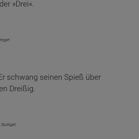
er »Drei«.
ttgart
. Er schwang seinen Spieß über
n Dreißig.
 Stuttgart