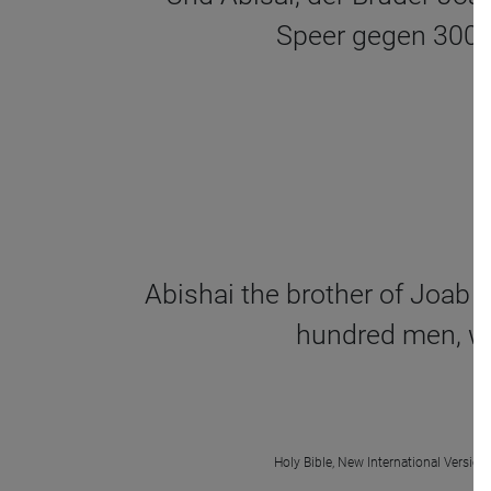
Speer gegen 300, 
Abishai the brother of Joab s
hundred men, wh
Holy Bible, New International Version