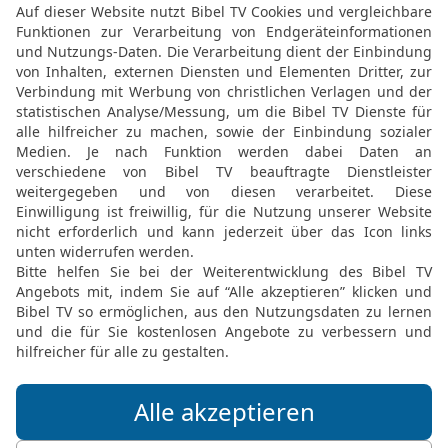
die er erschlug, und er hatte einen Namen
2. SAMUEL 23 IN DER SLT LESEN
© 2000 Genfer Bibelgesellschaft
2 Sam 23 18 in der New International Version
on of Zeruiah was chief of the Three. He 
om he killed, and so he became as famo
2. SAMUEL 23 IN DER NIV LESEN
 ® (Anglicised), NIV TM Copyright © 1979, 1984, 2011 by Biblica, Inc. Used with perm