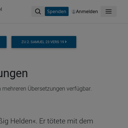
l
Spenden
Anmelden
Menü
ZU 2. SAMUEL 23 VERS 19
zungen
 in mehreren Übersetzungen verfügbar.
ßig Helden«. Er tötete mit dem