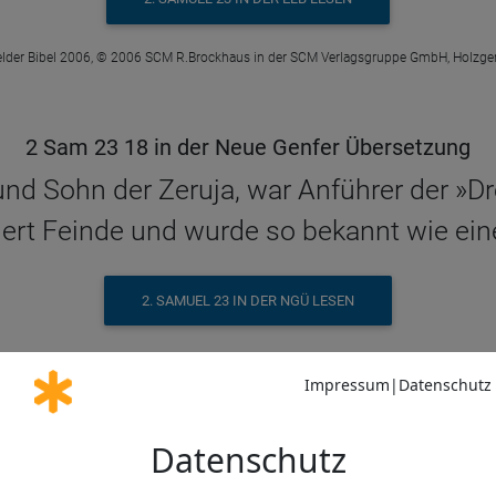
elder Bibel 2006, © 2006 SCM R.Brockhaus in der SCM Verlagsgruppe GmbH, Holzge
2 Sam 23 18 in der Neue Genfer Übersetzung
nd Sohn der Zeruja, war Anführer der »Dr
rt Feinde und wurde so bekannt wie eine
2. SAMUEL 23 IN DER NGÜ LESEN
© Genfer Bibelgesellschaft / Deutsche Bibelgesellschaft, Stuttgart
2 Sam 23 18 in der Schlachter 2000
s, der Sohn der Zeruja, der war das Haupt