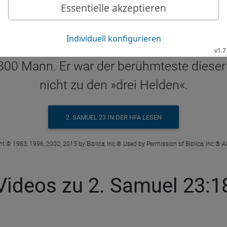
2 Sam 23 18-19 in der Hoffnung für Alle
ohn von Davids Schwester Zeruja, führte d
0 Mann. Er war der berühmteste dieser dr
nicht zu den »drei Helden«.
2. SAMUEL 23 IN DER HFA LESEN
t © 1983, 1996, 2002, 2015 by Biblica, Inc.® Used by Permission of Biblica, Inc.® Al
Videos zu 2. Samuel 23:1