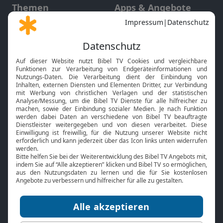
Themen
Apps & Angebote
Gott und Bibel erklärt
Newsletter
Feiertage
Mobile App
Interviews
Kids App
Neuigkeiten
Smart TV
HbbTV
Bibelthek Online-Bibel
Nächster Gottesdienst
Bibel TV
Service
Über uns
Kontakt
Jobs
TV-Empfang
Presse
FAQ
Mediadaten