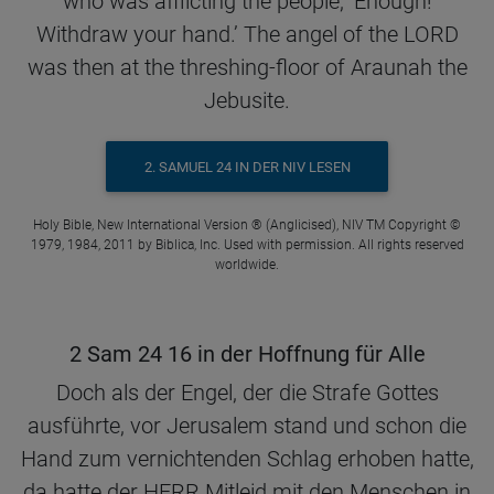
who was afflicting the people, ‘Enough!
Withdraw your hand.’ The angel of the LORD
was then at the threshing-floor of Araunah the
Jebusite.
2. SAMUEL 24 IN DER NIV LESEN
Holy Bible, New International Version ® (Anglicised), NIV TM Copyright ©
1979, 1984, 2011 by Biblica, Inc. Used with permission. All rights reserved
worldwide.
2 Sam 24 16 in der Hoffnung für Alle
Doch als der Engel, der die Strafe Gottes
ausführte, vor Jerusalem stand und schon die
Hand zum vernichtenden Schlag erhoben hatte,
da hatte der HERR Mitleid mit den Menschen in