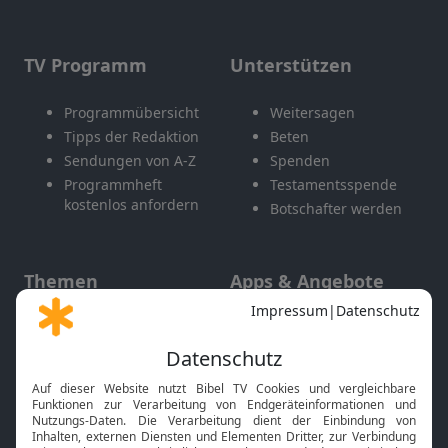
TV Programm
Unterstützen
Programmübersicht
Weitersagen
Tipps der Redaktion
Beten
Sendungen von A-Z
Spenden
Programmheft
Testamentsspende
kostenlos anfordern
Botschafter werden
Themen
Apps & Angebote
Gott und Bibel erklärt
Newsletter
Feiertage
Mobile App
Interviews
Kids App
Neuigkeiten
Smart TV
HbbTV