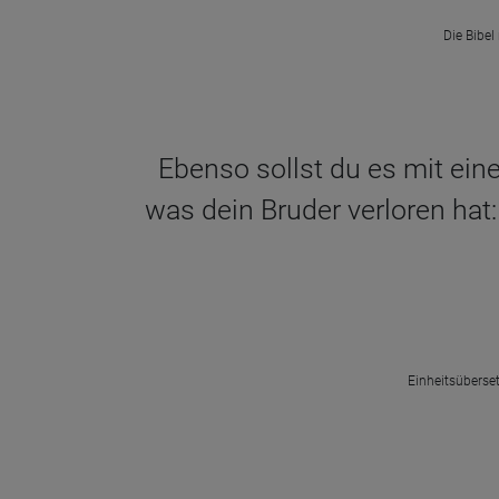
Die Bibel
Ebenso sollst du es mit ei
was dein Bruder verloren hat:
Einheitsüberset