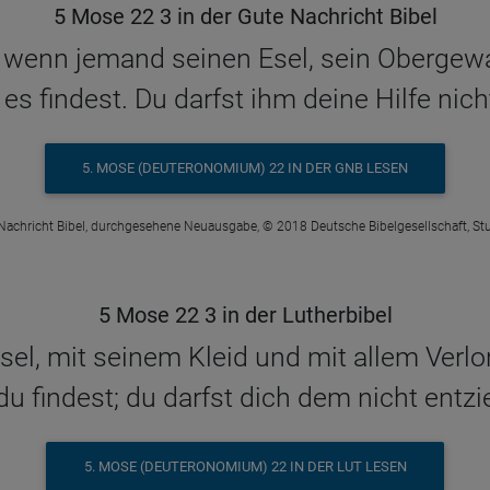
5 Mose 22 3 in der Gute Nachricht Bibel
 wenn jemand seinen Esel, sein Obergewa
es findest. Du darfst ihm deine Hilfe nic
5. MOSE (DEUTERONOMIUM) 22 IN DER GNB LESEN
Nachricht Bibel, durchgesehene Neuausgabe, © 2018 Deutsche Bibelgesellschaft, Stu
5 Mose 22 3 in der Lutherbibel
sel, mit seinem Kleid und mit allem Verlor
du findest; du darfst dich dem nicht entzi
5. MOSE (DEUTERONOMIUM) 22 IN DER LUT LESEN