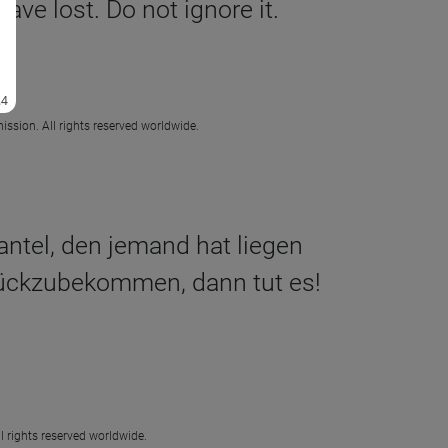
ave lost. Do not ignore it.
ission. All rights reserved worldwide.
antel, den jemand hat liegen
rückzubekommen, dann tut es!
l rights reserved worldwide.