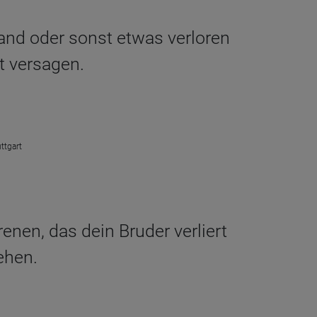
nd oder sonst etwas verloren
ht versagen.
ttgart
enen, das dein Bruder verliert
ehen.