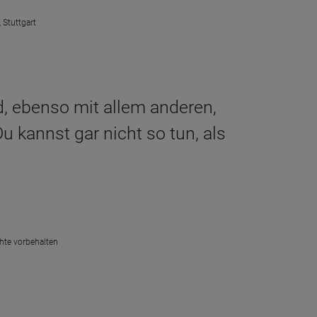
 Stuttgart
, ebenso mit allem anderen,
u kannst gar nicht so tun, als
chte vorbehalten