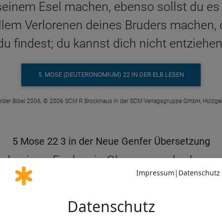
 seinem Esel machen, ebenso sollst du 
allem Verlorenen deines Bruders machen, 
du findest; du kannst dich nicht entziehen
5. MOSE (DEUTERONOMIUM) 22 IN DER ELB LESEN
elder Bibel 2006, © 2006 SCM R.Brockhaus in der SCM Verlagsgruppe GmbH, Holzge
5 Mose 22 3 in der Neue Genfer Übersetzung
 seinen Esel, sein Obergewand oder son
indest. Tu nicht so, als ginge es dich nicht
5. MOSE (DEUTERONOMIUM) 22 IN DER NGÜ LESEN