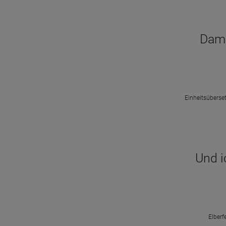
Dama
Einheitsüberset
Und i
Elberf