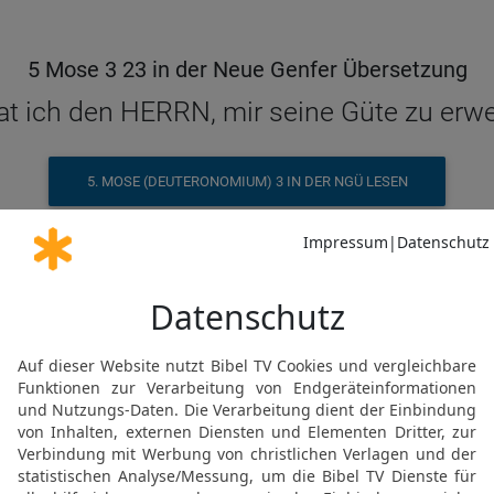
5 Mose 3 23 in der Neue Genfer Übersetzung
at ich den HERRN, mir seine Güte zu erwei
5. MOSE (DEUTERONOMIUM) 3 IN DER NGÜ LESEN
© Genfer Bibelgesellschaft / Deutsche Bibelgesellschaft, Stuttgart
5 Mose 3 23 in der Schlachter 2000
ch flehte zum HERRN zu jener Zeit und s
5. MOSE (DEUTERONOMIUM) 3 IN DER SLT LESEN