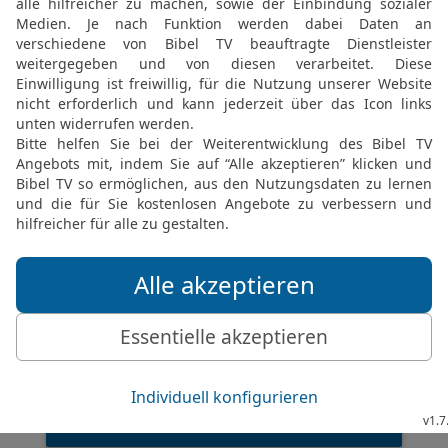
© 2000 Genfer Bibelgesellschaft
5 Mose 3 23 in der New International Version
At that time I pleaded with the LORD:
5. MOSE (DEUTERONOMIUM) 3 IN DER NIV LESEN
 ® (Anglicised), NIV TM Copyright © 1979, 1984, 2011 by Biblica, Inc. Used with perm
5 Mose 3 23 in der Hoffnung für Alle
In dieser Zeit flehte ich den HERRN an:
5. MOSE (DEUTERONOMIUM) 3 IN DER HFA LESEN