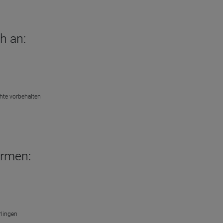
h an:
chte vorbehalten
armen:
rlingen