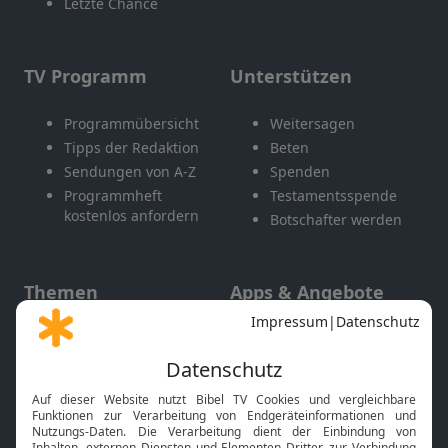
Letzte Chance
TV Programm
Unterstützen
Programmübersicht
Weitersagen
Tipps der Redaktion
Beten
Sendungen von A-Z
Spenden
Programmheft
Testamentsspende
kostenlos anfordern
Botschafter werden
Themen
Apps & Angebote
Gott und Bibel erklärt
Newsletter
Feiertage
Mobile App
Interviews
Kids App
Neuigkeiten
Smart TV
HbbTV