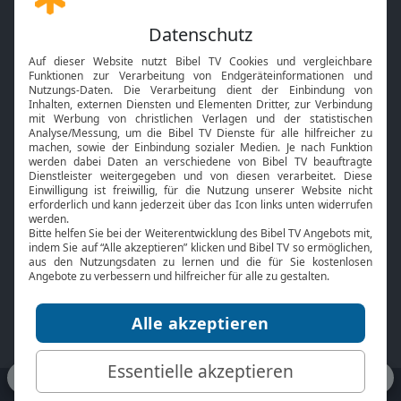
Gott und Bibel erklärt
Newsletter
Feiertage
Mobile App
Interviews
Kids App
Neuigkeiten
Smart TV
HbbTV
Bibelthek Online-Bibel
Nächster Gottesdienst
Bibel TV
Service
Über uns
Kontakt
Jobs
TV-Empfang
Presse
FAQ
Mediadaten
bibeltv.de:
Impressum
Datenschutz