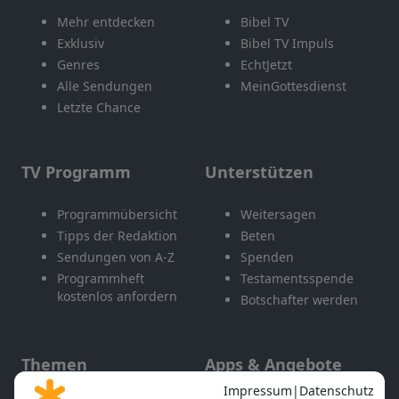
Mehr entdecken
Bibel TV
Exklusiv
Bibel TV Impuls
Genres
EchtJetzt
Alle Sendungen
MeinGottesdienst
Letzte Chance
TV Programm
Unterstützen
Programmübersicht
Weitersagen
Tipps der Redaktion
Beten
Sendungen von A-Z
Spenden
Programmheft
Testamentsspende
kostenlos anfordern
Botschafter werden
Themen
Apps & Angebote