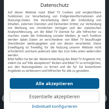
Feiertage
Mobile App
Interviews
Kids App
Neuigkeiten
Smart TV
HbbTV
Bibelthek Online-Bibel
Nächster Gottesdienst
Bibel TV
Service
Über uns
Kontakt
Jobs
TV-Empfang
Presse
FAQ
Mediadaten
bibeltv.de:
Impressum
Datenschutz
Nutzungsbedingungen