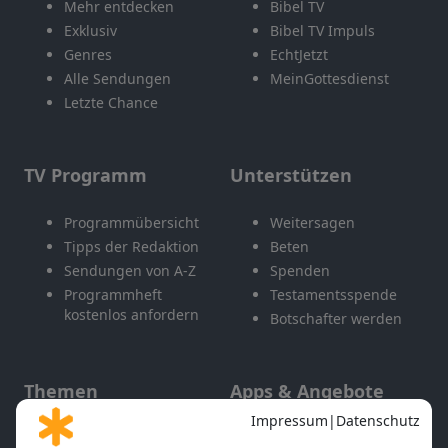
Mehr entdecken
Bibel TV
Exklusiv
Bibel TV Impuls
Genres
EchtJetzt
Alle Sendungen
MeinGottesdienst
Letzte Chance
TV Programm
Unterstützen
Programmübersicht
Weitersagen
Tipps der Redaktion
Beten
Sendungen von A-Z
Spenden
Programmheft
Testamentsspende
kostenlos anfordern
Botschafter werden
Themen
Apps & Angebote
Gott und Bibel erklärt
Newsletter