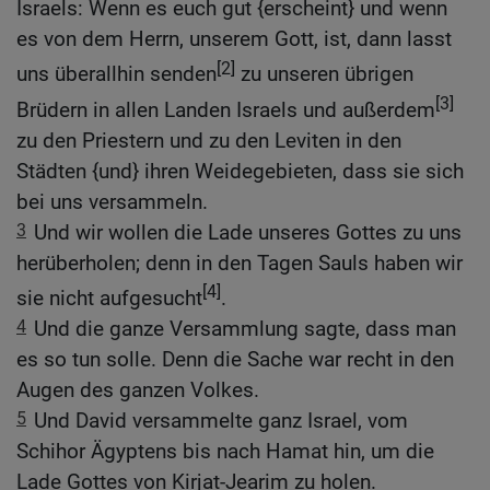
Israels: Wenn es euch gut {erscheint} und wenn
es von dem Herrn, unserem Gott, ist, dann lasst
[2]
uns überallhin senden
zu unseren übrigen
[3]
Brüdern in allen Landen Israels und außerdem
zu den Priestern und zu den Leviten in den
Städten {und} ihren Weidegebieten, dass sie sich
bei uns versammeln.
3
Und wir wollen die Lade unseres Gottes zu uns
herüberholen; denn in den Tagen Sauls haben wir
[4]
sie nicht aufgesucht
.
4
Und die ganze Versammlung sagte, dass man
es so tun solle. Denn die Sache war recht in den
Augen des ganzen Volkes.
5
Und David versammelte ganz Israel, vom
Schihor Ägyptens bis nach Hamat hin, um die
Lade Gottes von Kirjat-Jearim zu holen.