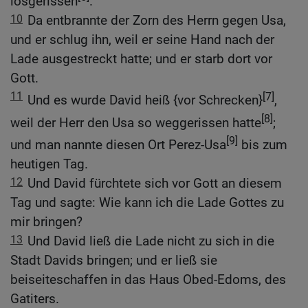
losgerissen
.
10
Da entbrannte der Zorn des Herrn gegen Usa,
und er schlug ihn, weil er seine Hand nach der
Lade ausgestreckt hatte; und er starb dort vor
Gott.
11
[7]
Und es wurde David heiß {vor Schrecken}
,
[8]
weil der Herr den Usa so weggerissen hatte
;
[9]
und man nannte diesen Ort Perez-Usa
bis zum
heutigen Tag.
12
Und David fürchtete sich vor Gott an diesem
Tag und sagte: Wie kann ich die Lade Gottes zu
mir bringen?
13
Und David ließ die Lade nicht zu sich in die
Stadt Davids bringen; und er ließ sie
beiseiteschaffen in das Haus Obed-Edoms, des
Gatiters.