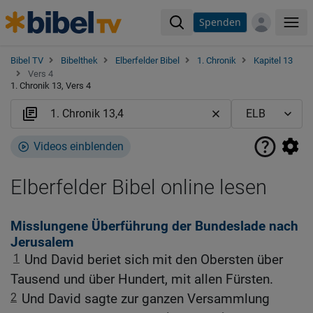
Spenden
Me
Bibel TV
Bibelthek
Elberfelder Bibel
1. Chronik
Kapitel 13
Vers 4
1. Chronik 13, Vers 4
Videos einblenden
Elberfelder Bibel online lesen
Misslungene Überführung der Bundeslade nach
Jerusalem
1
Und David beriet sich mit den Obersten über
Tausend und über Hundert, mit allen Fürsten.
2
Und David sagte zur ganzen Versammlung