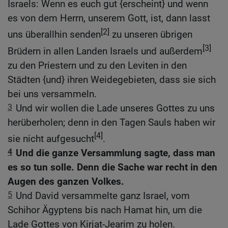
Israels: Wenn es euch gut {erscheint} und wenn
es von dem Herrn, unserem Gott, ist, dann lasst
[2]
uns überallhin senden
zu unseren übrigen
[3]
Brüdern in allen Landen Israels und außerdem
zu den Priestern und zu den Leviten in den
Städten {und} ihren Weidegebieten, dass sie sich
bei uns versammeln.
3
Und wir wollen die Lade unseres Gottes zu uns
herüberholen; denn in den Tagen Sauls haben wir
[4]
sie nicht aufgesucht
.
4
Und die ganze Versammlung sagte, dass man
es so tun solle. Denn die Sache war recht in den
Augen des ganzen Volkes.
5
Und David versammelte ganz Israel, vom
Schihor Ägyptens bis nach Hamat hin, um die
Lade Gottes von Kirjat-Jearim zu holen.