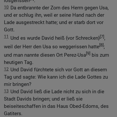
losgerissen
.
10
Da entbrannte der Zorn des Herrn gegen Usa,
und er schlug ihn, weil er seine Hand nach der
Lade ausgestreckt hatte; und er starb dort vor
Gott.
11
[7]
Und es wurde David heiß {vor Schrecken}
,
[8]
weil der Herr den Usa so weggerissen hatte
;
[9]
und man nannte diesen Ort Perez-Usa
bis zum
heutigen Tag.
12
Und David fürchtete sich vor Gott an diesem
Tag und sagte: Wie kann ich die Lade Gottes zu
mir bringen?
13
Und David ließ die Lade nicht zu sich in die
Stadt Davids bringen; und er ließ sie
beiseiteschaffen in das Haus Obed-Edoms, des
Gatiters.