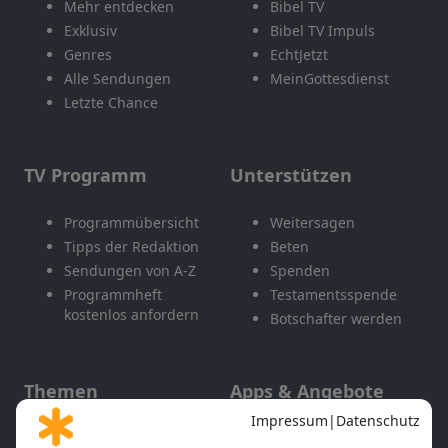
Mehr entdecken
Bibel TV
Exklusiv
Bibel TV Impuls
Genres
EchtJetzt
Alle Sendungen
MeinGottesdienst
Letzte Chance
TV Programm
Unterstützen
Programmübersicht
Weitersagen
Tipps der Redaktion
Beten
Sendungen von A-Z
Spenden
Programmheft
Testamentsspende
kostenlos anfordern
Botschafter werden
Themen
Apps & Angebote
Gott und Bibel erklärt
Newsletter