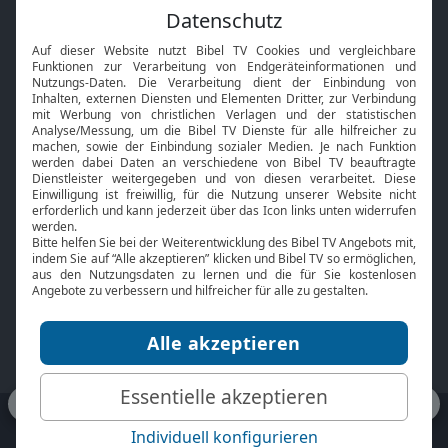
Feiertage
Mobile App
Interviews
Kids App
Neuigkeiten
Smart TV
HbbTV
Bibelthek Online-Bibel
Nächster Gottesdienst
Bibel TV
Service
Über uns
Kontakt
Jobs
TV-Empfang
Presse
FAQ
Mediadaten
bibeltv.de:
Impressum
Datenschutz
Nutzungsbedingungen