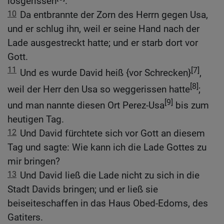
losgerissen
.
10
Da entbrannte der Zorn des Herrn gegen Usa,
und er schlug ihn, weil er seine Hand nach der
Lade ausgestreckt hatte; und er starb dort vor
Gott.
11
[7]
Und es wurde David heiß {vor Schrecken}
,
[8]
weil der Herr den Usa so weggerissen hatte
;
[9]
und man nannte diesen Ort Perez-Usa
bis zum
heutigen Tag.
12
Und David fürchtete sich vor Gott an diesem
Tag und sagte: Wie kann ich die Lade Gottes zu
mir bringen?
13
Und David ließ die Lade nicht zu sich in die
Stadt Davids bringen; und er ließ sie
beiseiteschaffen in das Haus Obed-Edoms, des
Gatiters.