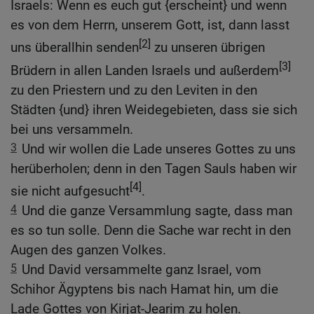
Israels: Wenn es euch gut {erscheint} und wenn
es von dem Herrn, unserem Gott, ist, dann lasst
[2]
uns überallhin senden
zu unseren übrigen
[3]
Brüdern in allen Landen Israels und außerdem
zu den Priestern und zu den Leviten in den
Städten {und} ihren Weidegebieten, dass sie sich
bei uns versammeln.
3
Und wir wollen die Lade unseres Gottes zu uns
herüberholen; denn in den Tagen Sauls haben wir
[4]
sie nicht aufgesucht
.
4
Und die ganze Versammlung sagte, dass man
es so tun solle. Denn die Sache war recht in den
Augen des ganzen Volkes.
5
Und David versammelte ganz Israel, vom
Schihor Ägyptens bis nach Hamat hin, um die
Lade Gottes von Kirjat-Jearim zu holen.