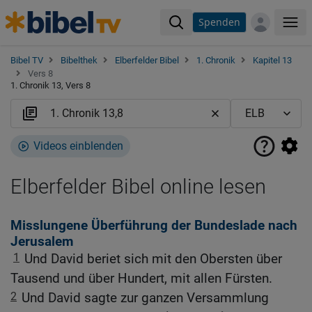
Spenden
Me
Bibel TV
Bibelthek
Elberfelder Bibel
1. Chronik
Kapitel 13
Vers 8
1. Chronik 13, Vers 8
Videos einblenden
Elberfelder Bibel online lesen
Misslungene Überführung der Bundeslade nach
Jerusalem
1
Und David beriet sich mit den Obersten über
Tausend und über Hundert, mit allen Fürsten.
2
Und David sagte zur ganzen Versammlung