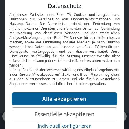
Feiertage
Mobile App
Interviews
Kids App
Neuigkeiten
Smart TV
HbbTV
Bibelthek Online-Bibel
Nächster Gottesdienst
Bibel TV
Service
Über uns
Kontakt
Jobs
TV-Empfang
Presse
FAQ
Mediadaten
bibeltv.de:
Impressum
Datenschutz
Nutzungsbedingungen