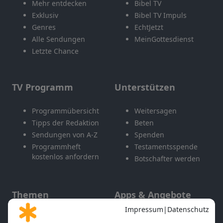
Mehr entdecken
Bibel TV
Exklusiv
Bibel TV Impuls
Genres
EchtJetzt
Alle Sendungen
MeinGottesdienst
Letzte Chance
TV Programm
Unterstützen
Programmübersicht
Weitersagen
Tipps der Redaktion
Beten
Sendungen von A-Z
Spenden
Programmheft
Testamentsspende
kostenlos anfordern
Botschafter werden
Themen
Apps & Angebote
Gott und Bibel erklärt
Newsletter