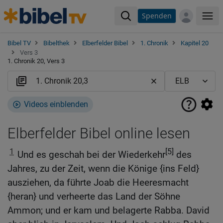
Spenden
Me
Bibel TV
Bibelthek
Elberfelder Bibel
1. Chronik
Kapitel 20
Vers 3
1. Chronik 20, Vers 3
Videos einblenden
Elberfelder Bibel online lesen
1
[5]
Und es geschah bei der Wiederkehr
des
Jahres, zu der Zeit, wenn die Könige {ins Feld}
ausziehen, da führte Joab die Heeresmacht
{heran} und verheerte das Land der Söhne
Ammon; und er kam und belagerte Rabba. David