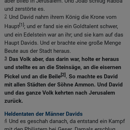
aber blieb in Jerusalem. Und Joab schlug Rabba
und zerstörte es.
2
Und David nahm ihrem König die Krone vom
[1]
Haupt
; und er fand sie ein Goldtalent schwer,
und ein Edelstein war an ihr; und sie kam auf das
Haupt Davids. Und er brachte eine große Menge
Beute aus der Stadt heraus.
3
Das Volk aber, das darin war, holte er heraus
und stellte es an die Steinsäge, an die eisernen
[2]
Pickel und an die Beile
. So machte es David
mit allen Städten der Söhne Ammon. Und David
und das ganze Volk kehrten nach Jerusalem
zurück.
Heldentaten der Männer Davids
4
Und es geschah danach, da entstand ein Kampf
mit den Philistern bei Geser. Damals erschlug