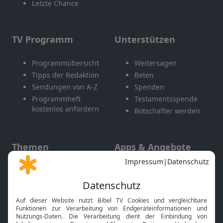
Letzte Chance
TV Programm
Unterstützen
Programmübersicht
Weitersagen
Tipps der Redaktion
Beten
Sendungen von A-Z
Spenden
Programmheft
Testamentsspende
kostenlos anfordern
Botschafter werden
Themen
Apps & Angebote
Gott und Bibel erklärt
Newsletter
Feiertage
Mobile App
Interviews
Kids App
Neuigkeiten
Smart TV
HbbTV