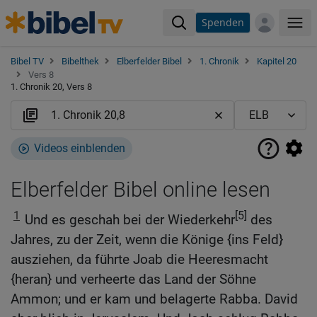
Spenden
Me
Bibel TV
Bibelthek
Elberfelder Bibel
1. Chronik
Kapitel 20
Vers 8
1. Chronik 20, Vers 8
Videos einblenden
Elberfelder Bibel online lesen
1
[5]
Und es geschah bei der Wiederkehr
des
Jahres, zu der Zeit, wenn die Könige {ins Feld}
ausziehen, da führte Joab die Heeresmacht
{heran} und verheerte das Land der Söhne
Ammon; und er kam und belagerte Rabba. David