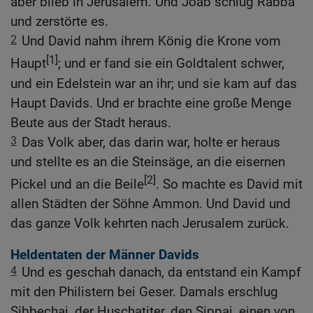
aber blieb in Jerusalem. Und Joab schlug Rabba
und zerstörte es.
2
Und David nahm ihrem König die Krone vom
[1]
Haupt
; und er fand sie ein Goldtalent schwer,
und ein Edelstein war an ihr; und sie kam auf das
Haupt Davids. Und er brachte eine große Menge
Beute aus der Stadt heraus.
3
Das Volk aber, das darin war, holte er heraus
und stellte es an die Steinsäge, an die eisernen
[2]
Pickel und an die Beile
. So machte es David mit
allen Städten der Söhne Ammon. Und David und
das ganze Volk kehrten nach Jerusalem zurück.
Heldentaten der Männer Davids
4
Und es geschah danach, da entstand ein Kampf
mit den Philistern bei Geser. Damals erschlug
Sibbechai, der Huschatiter, den Sippai, einen von