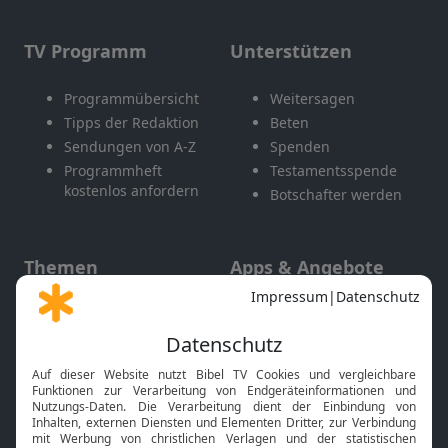
TV Programm
Unterstützen
Programmübersicht
Weitersagen
Tipps der Redaktion
Beten
Sendungen von A-Z
Spenden
Programmheft
Testamentsspende
kostenlos anfordern
Botschafter werden
Themen
Apps & Angebote
Gott und Bibel erklärt
Newsletter
Feiertage
Mobile App
Interviews
Kids App
Neuigkeiten
Smart TV
HbbTV
Bibelthek Online-Bibel