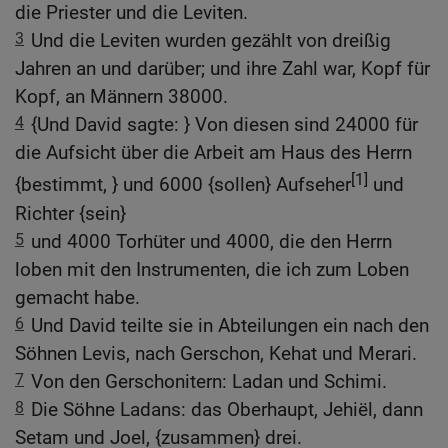
die Priester und die Leviten.
3
Und die Leviten wurden gezählt von dreißig
Jahren an und darüber; und ihre Zahl war, Kopf für
Kopf, an Männern 38000.
4
{Und David sagte: } Von diesen sind 24000 für
die Aufsicht über die Arbeit am Haus des Herrn
[1]
{bestimmt, } und 6000 {sollen} Aufseher
und
Richter {sein}
5
und 4000 Torhüter und 4000, die den Herrn
loben mit den Instrumenten, die ich zum Loben
gemacht habe.
6
Und David teilte sie in Abteilungen ein nach den
Söhnen Levis, nach Gerschon, Kehat und Merari.
7
Von den Gerschonitern: Ladan und Schimi.
8
Die Söhne Ladans: das Oberhaupt, Jehiël, dann
Setam und Joel, {zusammen} drei.