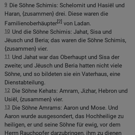
9
Die Söhne Schimis: Schelomit und Hasiël und
Haran, {zusammen} drei. Diese waren die
[2]
Familienoberhäupter
von Ladan.
10
Und die Söhne Schimis: Jahat, Sisa und
Jëusch und Beria; das waren die Söhne Schimis,
{zusammen} vier.
11
Und Jahat war das Oberhaupt und Sisa der
zweite; und Jëusch und Beria hatten nicht viele
Söhne, und so bildeten sie ein Vaterhaus, eine
Dienstabteilung.
12
Die Söhne Kehats: Amram, Jizhar, Hebron und
Usiël, {zusammen} vier.
13
Die Söhne Amrams: Aaron und Mose. Und
Aaron wurde ausgesondert, das Hochheilige zu
heiligen, er und seine Söhne für ewig, vor dem
Herrn Rauchopfer darzubringen, ihm zu dienen