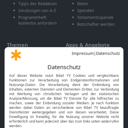
Tipps der Redaktion
Beten
Sendungen von A-Z
Spenden
Programmheft
Testamentsspende
kostenlos anfordern
Botschafter werden
Themen
Apps & Angebote
Gott und Bibel erklärt
Newsletter
Feiertage
Mobile App
Interviews
Kids App
Neuigkeiten
Smart TV
HbbTV
Bibelthek Online-Bibel
Nächster Gottesdienst
Bibel TV
Service