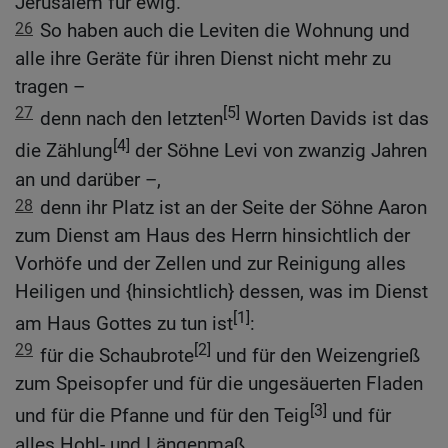
Jerusalem für ewig.
26
So haben auch die Leviten die Wohnung und
alle ihre Geräte für ihren Dienst nicht mehr zu
tragen –
27
[5]
denn nach den letzten
Worten Davids ist das
[4]
die Zählung
der Söhne Levi von zwanzig Jahren
an und darüber –,
28
denn ihr Platz ist an der Seite der Söhne Aaron
zum Dienst am Haus des Herrn hinsichtlich der
Vorhöfe und der Zellen und zur Reinigung alles
Heiligen und {hinsichtlich} dessen, was im Dienst
[1]
am Haus Gottes zu tun ist
:
29
[2]
für die Schaubrote
und für den Weizengrieß
zum Speisopfer und für die ungesäuerten Fladen
[3]
und für die Pfanne und für den Teig
und für
alles Hohl- und Längenmaß.