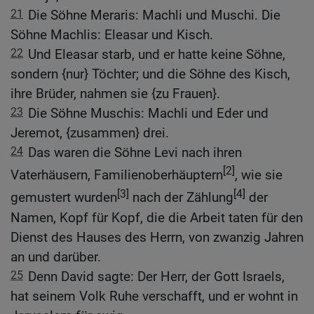
21
Die Söhne Meraris: Machli und Muschi. Die
Söhne Machlis: Eleasar und Kisch.
22
Und Eleasar starb, und er hatte keine Söhne,
sondern {nur} Töchter; und die Söhne des Kisch,
ihre Brüder, nahmen sie {zu Frauen}.
23
Die Söhne Muschis: Machli und Eder und
Jeremot, {zusammen} drei.
24
Das waren die Söhne Levi nach ihren
[2]
Vaterhäusern, Familienoberhäuptern
, wie sie
[3]
[4]
gemustert wurden
nach der Zählung
der
Namen, Kopf für Kopf, die die Arbeit taten für den
Dienst des Hauses des Herrn, von zwanzig Jahren
an und darüber.
25
Denn David sagte: Der Herr, der Gott Israels,
hat seinem Volk Ruhe verschafft, und er wohnt in