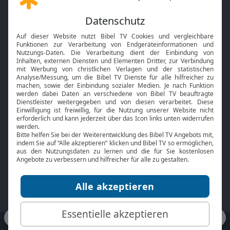
Gott und Bibel erklärt
Newsletter
Feiertage
Mobile App
Interviews
Kids App
Neuigkeiten
Smart TV
HbbTV
Bibelthek Online-Bibel
Nächster Gottesdienst
Bibel TV
Service
Über uns
Kontakt
Jobs
TV-Empfang
Presse
FAQ
Mediadaten
bibeltv.de:
Impressum
Datenschutz