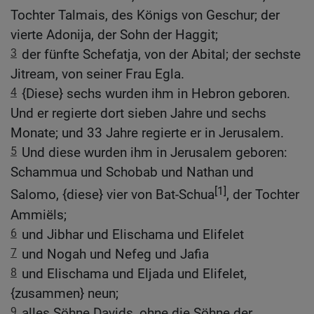
Tochter Talmais, des Königs von Geschur; der
vierte Adonija, der Sohn der Haggit;
3
der fünfte Schefatja, von der Abital; der sechste
Jitream, von seiner Frau Egla.
4
{Diese} sechs wurden ihm in Hebron geboren.
Und er regierte dort sieben Jahre und sechs
Monate; und 33 Jahre regierte er in Jerusalem.
5
Und diese wurden ihm in Jerusalem geboren:
Schammua und Schobab und Nathan und
[1]
Salomo, {diese} vier von Bat-Schua
, der Tochter
Ammiëls;
6
und Jibhar und Elischama und Elifelet
7
und Nogah und Nefeg und Jafia
8
und Elischama und Eljada und Elifelet,
{zusammen} neun;
9
alles Söhne Davids, ohne die Söhne der