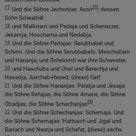
17
[2]
Und die Söhne Jechonjas: Assir
; dessen
Sohn Schealtiël
18
und Malkiram und Pedaja und Schenazzar,
Jekamja, Hoschama und Nedabja.
19
Und die Söhne Pedajas: Serubbabel und
Schimi. Und die Söhne Serubbabels: Meschullam
und Hananja; und Schelomit war ihre Schwester;
20
und Haschuba und Ohel und Berechja und
Hasadja, Juschab-Hesed, {diese} fünf.
21
Und die Söhne Hananjas: Pelatja und Jesaja;
die Söhne Refajas, die Söhne Arnans, die Söhne
[3]
Obadjas, die Söhne Schechanjas
.
22
Und die Söhne Schechanjas: Schemaja. Und
die Söhne Schemajas: Hattusch und Jigal und
Bariach und Nearja und Schafat, {diese} sechs.