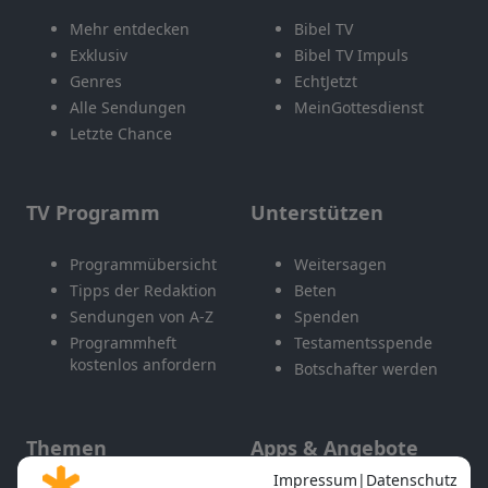
Mehr entdecken
Bibel TV
Exklusiv
Bibel TV Impuls
Genres
EchtJetzt
Alle Sendungen
MeinGottesdienst
Letzte Chance
TV Programm
Unterstützen
Programmübersicht
Weitersagen
Tipps der Redaktion
Beten
Sendungen von A-Z
Spenden
Programmheft
Testamentsspende
kostenlos anfordern
Botschafter werden
Themen
Apps & Angebote