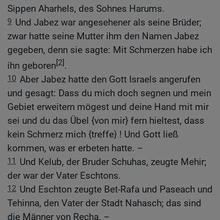
Sippen Aharhels, des Sohnes Harums.
9
Und Jabez war angesehener als seine Brüder;
zwar hatte seine Mutter ihm den Namen Jabez
gegeben, denn sie sagte: Mit Schmerzen habe ich
[2]
ihn geboren
.
10
Aber Jabez hatte den Gott Israels angerufen
und gesagt: Dass du mich doch segnen und mein
Gebiet erweitern mögest und deine Hand mit mir
sei und du das Übel {von mir} fern hieltest, dass
kein Schmerz mich {treffe} ! Und Gott ließ
kommen, was er erbeten hatte. –
11
Und Kelub, der Bruder Schuhas, zeugte Mehir;
der war der Vater Eschtons.
12
Und Eschton zeugte Bet-Rafa und Paseach und
Tehinna, den Vater der Stadt Nahasch; das sind
die Männer von Recha. –