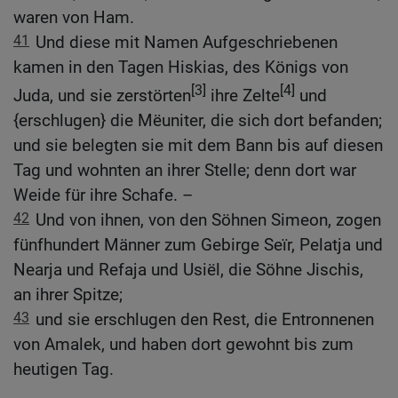
waren von Ham.
41
Und diese mit Namen Aufgeschriebenen
kamen in den Tagen Hiskias, des Königs von
[3]
[4]
Juda, und sie zerstörten
ihre Zelte
und
{erschlugen} die Mëuniter, die sich dort befanden;
und sie belegten sie mit dem Bann bis auf diesen
Tag und wohnten an ihrer Stelle; denn dort war
Weide für ihre Schafe. –
42
Und von ihnen, von den Söhnen Simeon, zogen
fünfhundert Männer zum Gebirge Seïr, Pelatja und
Nearja und Refaja und Usiël, die Söhne Jischis,
an ihrer Spitze;
43
und sie erschlugen den Rest, die Entronnenen
von Amalek, und haben dort gewohnt bis zum
heutigen Tag.