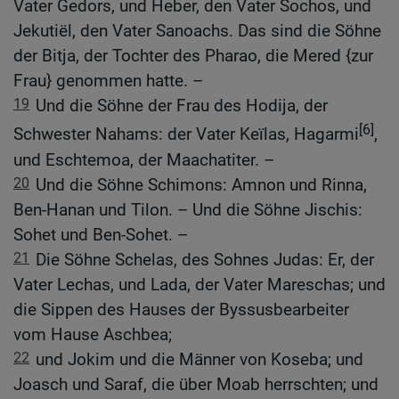
Vater Gedors, und Heber, den Vater Sochos, und
Jekutiël, den Vater Sanoachs. Das sind die Söhne
der Bitja, der Tochter des Pharao, die Mered {zur
Frau} genommen hatte. –
19
Und die Söhne der Frau des Hodija, der
[6]
Schwester Nahams: der Vater Keïlas, Hagarmi
,
und Eschtemoa, der Maachatiter. –
20
Und die Söhne Schimons: Amnon und Rinna,
Ben-Hanan und Tilon. – Und die Söhne Jischis:
Sohet und Ben-Sohet. –
21
Die Söhne Schelas, des Sohnes Judas: Er, der
Vater Lechas, und Lada, der Vater Mareschas; und
die Sippen des Hauses der Byssusbearbeiter
vom Hause Aschbea;
22
und Jokim und die Männer von Koseba; und
Joasch und Saraf, die über Moab herrschten; und