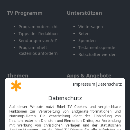
TV Programm
Unterstützen
Programmübersicht
Weitersagen
Tipps der Redaktion
Beten
Sendungen von A-Z
Spenden
Programmheft
Testamentsspende
kostenlos anfordern
Botschafter werden
Themen
Apps & Angebote
Gott und Bibel erklärt
Newsletter
Feiertage
Mobile App
Interviews
Kids App
Neuigkeiten
Smart TV
HbbTV
Bibelthek Online-Bibel