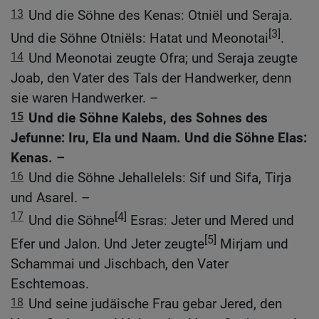
13
Und die Söhne des Kenas: Otniël und Seraja.
[3]
Und die Söhne Otniëls: Hatat und Meonotai
.
14
Und Meonotai zeugte Ofra; und Seraja zeugte
Joab, den Vater des Tals der Handwerker, denn
sie waren Handwerker. –
15
Und die Söhne Kalebs, des Sohnes des
Jefunne: Iru, Ela und Naam. Und die Söhne Elas:
Kenas. –
16
Und die Söhne Jehallelels: Sif und Sifa, Tirja
und Asarel. –
17
[4]
Und die Söhne
Esras: Jeter und Mered und
[5]
Efer und Jalon. Und Jeter zeugte
Mirjam und
Schammai und Jischbach, den Vater
Eschtemoas.
18
Und seine judäische Frau gebar Jered, den