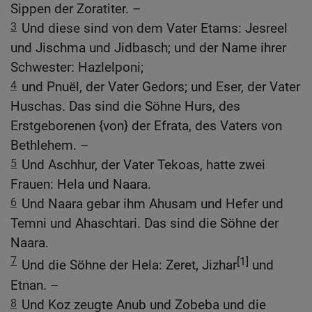
Sippen der Zoratiter. –
3
Und diese sind von dem Vater Etams: Jesreel
und Jischma und Jidbasch; und der Name ihrer
Schwester: Hazlelponi;
4
und Pnuël, der Vater Gedors; und Eser, der Vater
Huschas. Das sind die Söhne Hurs, des
Erstgeborenen {von} der Efrata, des Vaters von
Bethlehem. –
5
Und Aschhur, der Vater Tekoas, hatte zwei
Frauen: Hela und Naara.
6
Und Naara gebar ihm Ahusam und Hefer und
Temni und Ahaschtari. Das sind die Söhne der
Naara.
7
[1]
Und die Söhne der Hela: Zeret, Jizhar
und
Etnan. –
8
Und Koz zeugte Anub und Zobeba und die