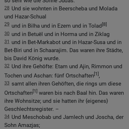
so sehr wie die Söhne Judas.
28
Und sie wohnten in Beerscheba und Molada
und Hazar-Schual
29
[8]
und in Bilha und in Ezem und in Tolad
30
und in Betuël und in Horma und in Ziklag
31
und in Bet-Markabot und in Hazar-Susa und in
Bet-Biri und in Schaarajim. Das waren ihre Städte,
bis David König wurde.
32
Und ihre Gehöfte: Etam und Ajin, Rimmon und
[1]
Tochen und Aschan: fünf Ortschaften
,
33
samt allen ihren Gehöften, die rings um diese
[1]
Ortschaften
waren bis nach Baal hin. Das waren
ihre Wohnsitze; und sie hatten ihr {eigenes}
Geschlechtsregister. –
34
Und Meschobab und Jamlech und Joscha, der
Sohn Amazjas;