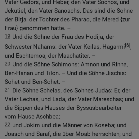
Vater Gedors, und Heber, den Vater Sochos, und
Jekutiël, den Vater Sanoachs. Das sind die Söhne
der Bitja, der Tochter des Pharao, die Mered {zur
Frau} genommen hatte. –
19
Und die Söhne der Frau des Hodija, der
[6]
Schwester Nahams: der Vater Keïlas, Hagarmi
,
und Eschtemoa, der Maachatiter. –
20
Und die Söhne Schimons: Amnon und Rinna,
Ben-Hanan und Tilon. – Und die Söhne Jischis:
Sohet und Ben-Sohet. –
21
Die Söhne Schelas, des Sohnes Judas: Er, der
Vater Lechas, und Lada, der Vater Mareschas; und
die Sippen des Hauses der Byssusbearbeiter
vom Hause Aschbea;
22
und Jokim und die Männer von Koseba; und
Joasch und Saraf, die über Moab herrschten; und