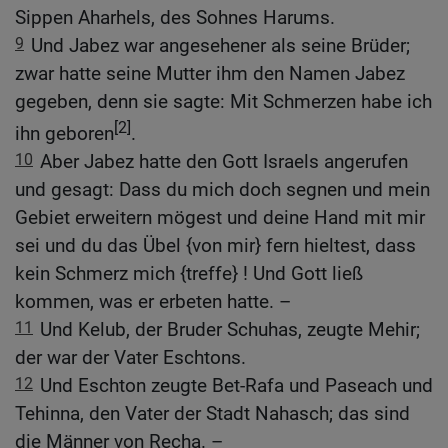
Sippen Aharhels, des Sohnes Harums.
9
Und Jabez war angesehener als seine Brüder;
zwar hatte seine Mutter ihm den Namen Jabez
gegeben, denn sie sagte: Mit Schmerzen habe ich
[2]
ihn geboren
.
10
Aber Jabez hatte den Gott Israels angerufen
und gesagt: Dass du mich doch segnen und mein
Gebiet erweitern mögest und deine Hand mit mir
sei und du das Übel {von mir} fern hieltest, dass
kein Schmerz mich {treffe} ! Und Gott ließ
kommen, was er erbeten hatte. –
11
Und Kelub, der Bruder Schuhas, zeugte Mehir;
der war der Vater Eschtons.
12
Und Eschton zeugte Bet-Rafa und Paseach und
Tehinna, den Vater der Stadt Nahasch; das sind
die Männer von Recha. –