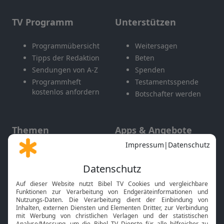
TV Programm
Unterstützen
Programmübersicht
Weitersagen
Tipps der Redaktion
Beten
Sendungen von A-Z
Spenden
Programmheft
Testamentsspende
kostenlos anfordern
Botschafter werden
Themen
Apps & Angebote
Gott und Bibel erklärt
Newsletter
Feiertage
Mobile App
Interviews
Kids App
Neuigkeiten
Smart TV
HbbTV
Bibelthek Online-Bibel