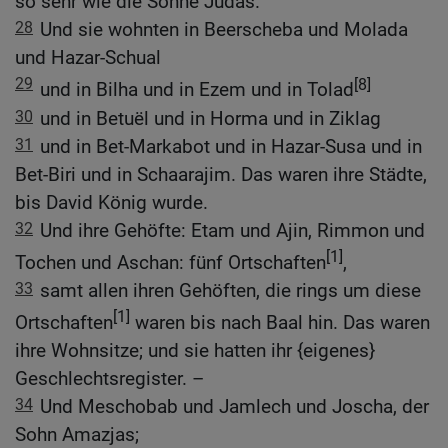
so sehr wie die Söhne Judas.
28
Und sie wohnten in Beerscheba und Molada
und Hazar-Schual
29
[8]
und in Bilha und in Ezem und in Tolad
30
und in Betuël und in Horma und in Ziklag
31
und in Bet-Markabot und in Hazar-Susa und in
Bet-Biri und in Schaarajim. Das waren ihre Städte,
bis David König wurde.
32
Und ihre Gehöfte: Etam und Ajin, Rimmon und
[1]
Tochen und Aschan: fünf Ortschaften
,
33
samt allen ihren Gehöften, die rings um diese
[1]
Ortschaften
waren bis nach Baal hin. Das waren
ihre Wohnsitze; und sie hatten ihr {eigenes}
Geschlechtsregister. –
34
Und Meschobab und Jamlech und Joscha, der
Sohn Amazjas;