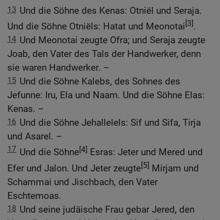
13
Und die Söhne des Kenas: Otniël und Seraja.
[3]
Und die Söhne Otniëls: Hatat und Meonotai
.
14
Und Meonotai zeugte Ofra; und Seraja zeugte
Joab, den Vater des Tals der Handwerker, denn
sie waren Handwerker. –
15
Und die Söhne Kalebs, des Sohnes des
Jefunne: Iru, Ela und Naam. Und die Söhne Elas:
Kenas. –
16
Und die Söhne Jehallelels: Sif und Sifa, Tirja
und Asarel. –
17
[4]
Und die Söhne
Esras: Jeter und Mered und
[5]
Efer und Jalon. Und Jeter zeugte
Mirjam und
Schammai und Jischbach, den Vater
Eschtemoas.
18
Und seine judäische Frau gebar Jered, den