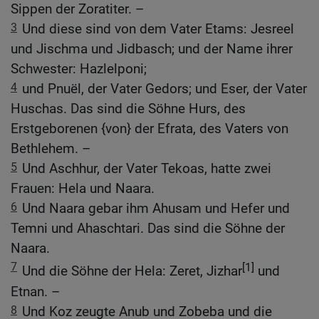
Sippen der Zoratiter. –
3
Und diese sind von dem Vater Etams: Jesreel
und Jischma und Jidbasch; und der Name ihrer
Schwester: Hazlelponi;
4
und Pnuël, der Vater Gedors; und Eser, der Vater
Huschas. Das sind die Söhne Hurs, des
Erstgeborenen {von} der Efrata, des Vaters von
Bethlehem. –
5
Und Aschhur, der Vater Tekoas, hatte zwei
Frauen: Hela und Naara.
6
Und Naara gebar ihm Ahusam und Hefer und
Temni und Ahaschtari. Das sind die Söhne der
Naara.
7
[1]
Und die Söhne der Hela: Zeret, Jizhar
und
Etnan. –
8
Und Koz zeugte Anub und Zobeba und die