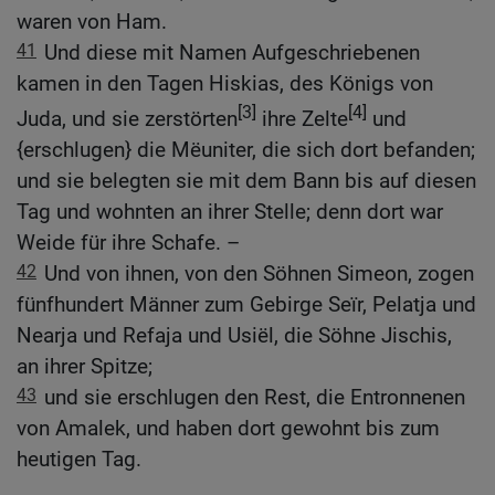
waren von Ham.
41
Und diese mit Namen Aufgeschriebenen
kamen in den Tagen Hiskias, des Königs von
[3]
[4]
Juda, und sie zerstörten
ihre Zelte
und
{erschlugen} die Mëuniter, die sich dort befanden;
und sie belegten sie mit dem Bann bis auf diesen
Tag und wohnten an ihrer Stelle; denn dort war
Weide für ihre Schafe. –
42
Und von ihnen, von den Söhnen Simeon, zogen
fünfhundert Männer zum Gebirge Seïr, Pelatja und
Nearja und Refaja und Usiël, die Söhne Jischis,
an ihrer Spitze;
43
und sie erschlugen den Rest, die Entronnenen
von Amalek, und haben dort gewohnt bis zum
heutigen Tag.