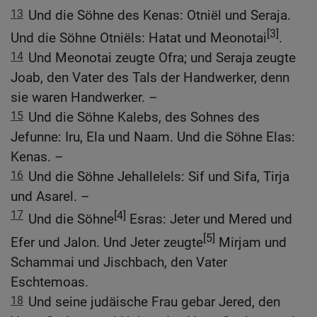
13
Und die Söhne des Kenas: Otniël und Seraja.
[3]
Und die Söhne Otniëls: Hatat und Meonotai
.
14
Und Meonotai zeugte Ofra; und Seraja zeugte
Joab, den Vater des Tals der Handwerker, denn
sie waren Handwerker. –
15
Und die Söhne Kalebs, des Sohnes des
Jefunne: Iru, Ela und Naam. Und die Söhne Elas:
Kenas. –
16
Und die Söhne Jehallelels: Sif und Sifa, Tirja
und Asarel. –
17
[4]
Und die Söhne
Esras: Jeter und Mered und
[5]
Efer und Jalon. Und Jeter zeugte
Mirjam und
Schammai und Jischbach, den Vater
Eschtemoas.
18
Und seine judäische Frau gebar Jered, den