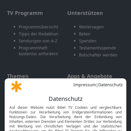
TV Programm
Unterstützen
Programmübersicht
Weitersagen
Tipps der Redaktion
Beten
Sendungen von A-Z
Spenden
Programmheft
Testamentsspende
kostenlos anfordern
Botschafter werden
Themen
Apps & Angebote
Gott und Bibel erklärt
Newsletter
Feiertage
Mobile App
Interviews
Kids App
Neuigkeiten
Smart TV
HbbTV
Bibelthek Online-Bibel