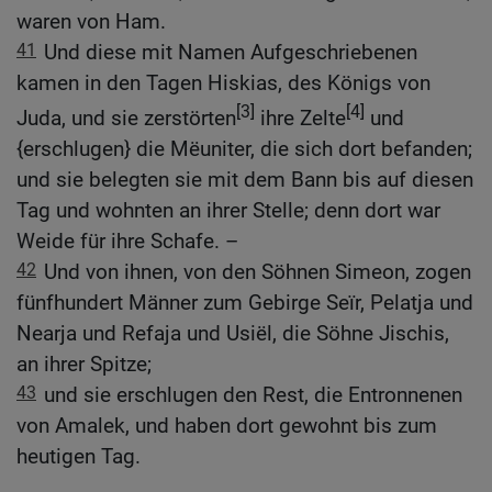
waren von Ham.
41
Und diese mit Namen Aufgeschriebenen
kamen in den Tagen Hiskias, des Königs von
[3]
[4]
Juda, und sie zerstörten
ihre Zelte
und
{erschlugen} die Mëuniter, die sich dort befanden;
und sie belegten sie mit dem Bann bis auf diesen
Tag und wohnten an ihrer Stelle; denn dort war
Weide für ihre Schafe. –
42
Und von ihnen, von den Söhnen Simeon, zogen
fünfhundert Männer zum Gebirge Seïr, Pelatja und
Nearja und Refaja und Usiël, die Söhne Jischis,
an ihrer Spitze;
43
und sie erschlugen den Rest, die Entronnenen
von Amalek, und haben dort gewohnt bis zum
heutigen Tag.