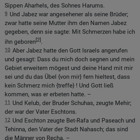
Sippen Aharhels, des Sohnes Harums.
9
Und Jabez war angesehener als seine Brüder;
zwar hatte seine Mutter ihm den Namen Jabez
gegeben, denn sie sagte: Mit Schmerzen habe ich
[2]
ihn geboren
.
10
Aber Jabez hatte den Gott Israels angerufen
und gesagt: Dass du mich doch segnen und mein
Gebiet erweitern mögest und deine Hand mit mir
sei und du das Übel {von mir} fern hieltest, dass
kein Schmerz mich {treffe} ! Und Gott ließ
kommen, was er erbeten hatte. –
11
Und Kelub, der Bruder Schuhas, zeugte Mehir;
der war der Vater Eschtons.
12
Und Eschton zeugte Bet-Rafa und Paseach und
Tehinna, den Vater der Stadt Nahasch; das sind
die Männer von Recha. –