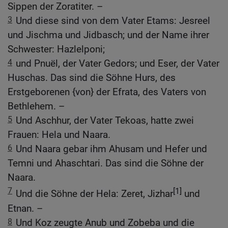
Sippen der Zoratiter. –
3
Und diese sind von dem Vater Etams: Jesreel
und Jischma und Jidbasch; und der Name ihrer
Schwester: Hazlelponi;
4
und Pnuël, der Vater Gedors; und Eser, der Vater
Huschas. Das sind die Söhne Hurs, des
Erstgeborenen {von} der Efrata, des Vaters von
Bethlehem. –
5
Und Aschhur, der Vater Tekoas, hatte zwei
Frauen: Hela und Naara.
6
Und Naara gebar ihm Ahusam und Hefer und
Temni und Ahaschtari. Das sind die Söhne der
Naara.
7
[1]
Und die Söhne der Hela: Zeret, Jizhar
und
Etnan. –
8
Und Koz zeugte Anub und Zobeba und die