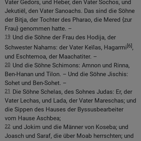
Vater Gedors, und Heber, den Vater Sochos, und
Jekutiël, den Vater Sanoachs. Das sind die Söhne
der Bitja, der Tochter des Pharao, die Mered {zur
Frau} genommen hatte. –
19
Und die Söhne der Frau des Hodija, der
[6]
Schwester Nahams: der Vater Keïlas, Hagarmi
,
und Eschtemoa, der Maachatiter. –
20
Und die Söhne Schimons: Amnon und Rinna,
Ben-Hanan und Tilon. – Und die Söhne Jischis:
Sohet und Ben-Sohet. –
21
Die Söhne Schelas, des Sohnes Judas: Er, der
Vater Lechas, und Lada, der Vater Mareschas; und
die Sippen des Hauses der Byssusbearbeiter
vom Hause Aschbea;
22
und Jokim und die Männer von Koseba; und
Joasch und Saraf, die über Moab herrschten; und