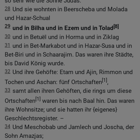
so sehr wie die Söhne Judas.
28
Und sie wohnten in Beerscheba und Molada
und Hazar-Schual
29
[8]
und in Bilha und in Ezem und in Tolad
30
und in Betuël und in Horma und in Ziklag
31
und in Bet-Markabot und in Hazar-Susa und in
Bet-Biri und in Schaarajim. Das waren ihre Städte,
bis David König wurde.
32
Und ihre Gehöfte: Etam und Ajin, Rimmon und
[1]
Tochen und Aschan: fünf Ortschaften
,
33
samt allen ihren Gehöften, die rings um diese
[1]
Ortschaften
waren bis nach Baal hin. Das waren
ihre Wohnsitze; und sie hatten ihr {eigenes}
Geschlechtsregister. –
34
Und Meschobab und Jamlech und Joscha, der
Sohn Amazjas;