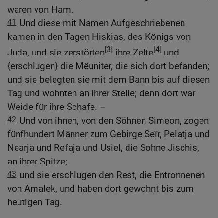
waren von Ham.
41
Und diese mit Namen Aufgeschriebenen
kamen in den Tagen Hiskias, des Königs von
[3]
[4]
Juda, und sie zerstörten
ihre Zelte
und
{erschlugen} die Mëuniter, die sich dort befanden;
und sie belegten sie mit dem Bann bis auf diesen
Tag und wohnten an ihrer Stelle; denn dort war
Weide für ihre Schafe. –
42
Und von ihnen, von den Söhnen Simeon, zogen
fünfhundert Männer zum Gebirge Seïr, Pelatja und
Nearja und Refaja und Usiël, die Söhne Jischis,
an ihrer Spitze;
43
und sie erschlugen den Rest, die Entronnenen
von Amalek, und haben dort gewohnt bis zum
heutigen Tag.