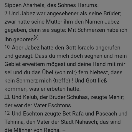
Sippen Aharhels, des Sohnes Harums.
9
Und Jabez war angesehener als seine Brüder;
zwar hatte seine Mutter ihm den Namen Jabez
gegeben, denn sie sagte: Mit Schmerzen habe ich
[2]
ihn geboren
.
10
Aber Jabez hatte den Gott Israels angerufen
und gesagt: Dass du mich doch segnen und mein
Gebiet erweitern mögest und deine Hand mit mir
sei und du das Übel {von mir} fern hieltest, dass
kein Schmerz mich {treffe} ! Und Gott ließ
kommen, was er erbeten hatte. –
11
Und Kelub, der Bruder Schuhas, zeugte Mehir;
der war der Vater Eschtons.
12
Und Eschton zeugte Bet-Rafa und Paseach und
Tehinna, den Vater der Stadt Nahasch; das sind
die Männer von Recha. –