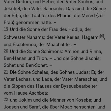
Vater Gedors, und Heber, den Vater Sochos, und
Jekutiël, den Vater Sanoachs. Das sind die Söhne
der Bitja, der Tochter des Pharao, die Mered {zur
Frau} genommen hatte. –
19
Und die Söhne der Frau des Hodija, der
[6]
Schwester Nahams: der Vater Keïlas, Hagarmi
,
und Eschtemoa, der Maachatiter. –
20
Und die Söhne Schimons: Amnon und Rinna,
Ben-Hanan und Tilon. – Und die Söhne Jischis:
Sohet und Ben-Sohet. –
21
Die Söhne Schelas, des Sohnes Judas: Er, der
Vater Lechas, und Lada, der Vater Mareschas; und
die Sippen des Hauses der Byssusbearbeiter
vom Hause Aschbea;
22
und Jokim und die Männer von Koseba; und
Joasch und Saraf, die über Moab herrschten; und