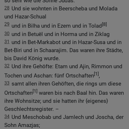
so sehr wie die Söhne Judas.
28
Und sie wohnten in Beerscheba und Molada
und Hazar-Schual
29
[8]
und in Bilha und in Ezem und in Tolad
30
und in Betuël und in Horma und in Ziklag
31
und in Bet-Markabot und in Hazar-Susa und in
Bet-Biri und in Schaarajim. Das waren ihre Städte,
bis David König wurde.
32
Und ihre Gehöfte: Etam und Ajin, Rimmon und
[1]
Tochen und Aschan: fünf Ortschaften
,
33
samt allen ihren Gehöften, die rings um diese
[1]
Ortschaften
waren bis nach Baal hin. Das waren
ihre Wohnsitze; und sie hatten ihr {eigenes}
Geschlechtsregister. –
34
Und Meschobab und Jamlech und Joscha, der
Sohn Amazjas;