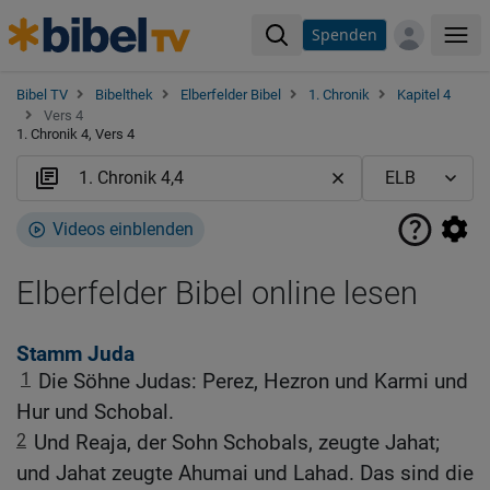
Spenden
Me
Bibel TV
Bibelthek
Elberfelder Bibel
1. Chronik
Kapitel 4
Vers 4
1. Chronik 4, Vers 4
Videos einblenden
Elberfelder Bibel online lesen
Stamm Juda
1
Die Söhne Judas: Perez, Hezron und Karmi und
Hur und Schobal.
2
Und Reaja, der Sohn Schobals, zeugte Jahat;
und Jahat zeugte Ahumai und Lahad. Das sind die