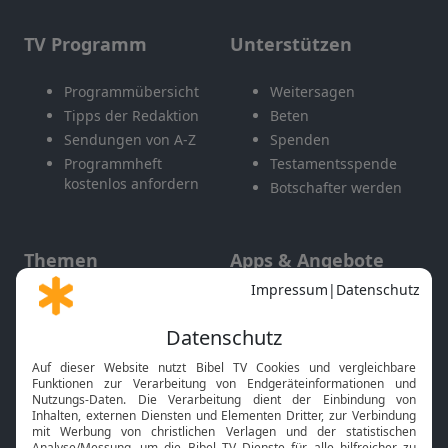
TV Programm
Unterstützen
Programmübersicht
Weitersagen
Tipps der Redaktion
Beten
Sendungen von A-Z
Spenden
Programmheft
Testamentsspende
kostenlos anfordern
Botschafter werden
Themen
Apps & Angebote
Gott und Bibel erklärt
Newsletter
Feiertage
Mobile App
Interviews
Kids App
Neuigkeiten
Smart TV
HbbTV
Bibelthek Online-Bibel