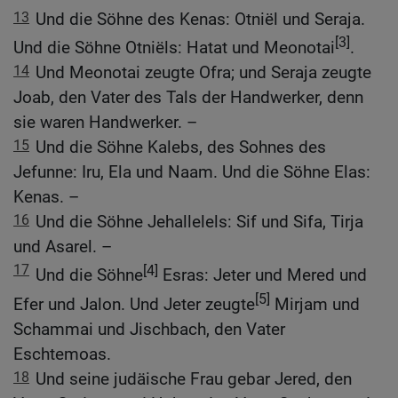
13
Und die Söhne des Kenas: Otniël und Seraja.
[3]
Und die Söhne Otniëls: Hatat und Meonotai
.
14
Und Meonotai zeugte Ofra; und Seraja zeugte
Joab, den Vater des Tals der Handwerker, denn
sie waren Handwerker. –
15
Und die Söhne Kalebs, des Sohnes des
Jefunne: Iru, Ela und Naam. Und die Söhne Elas:
Kenas. –
16
Und die Söhne Jehallelels: Sif und Sifa, Tirja
und Asarel. –
17
[4]
Und die Söhne
Esras: Jeter und Mered und
[5]
Efer und Jalon. Und Jeter zeugte
Mirjam und
Schammai und Jischbach, den Vater
Eschtemoas.
18
Und seine judäische Frau gebar Jered, den