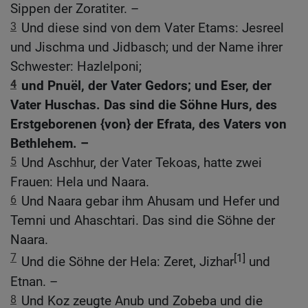
Sippen der Zoratiter. –
3
Und diese sind von dem Vater Etams: Jesreel
und Jischma und Jidbasch; und der Name ihrer
Schwester: Hazlelponi;
4
und Pnuël, der Vater Gedors; und Eser, der
Vater Huschas. Das sind die Söhne Hurs, des
Erstgeborenen {von} der Efrata, des Vaters von
Bethlehem. –
5
Und Aschhur, der Vater Tekoas, hatte zwei
Frauen: Hela und Naara.
6
Und Naara gebar ihm Ahusam und Hefer und
Temni und Ahaschtari. Das sind die Söhne der
Naara.
7
[1]
Und die Söhne der Hela: Zeret, Jizhar
und
Etnan. –
8
Und Koz zeugte Anub und Zobeba und die