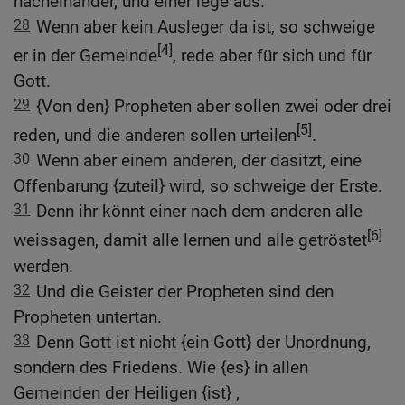
nacheinander, und einer lege aus.
28
Wenn aber kein Ausleger da ist, so schweige
[4]
er in der Gemeinde
, rede aber für sich und für
Gott.
29
{Von den} Propheten aber sollen zwei oder drei
[5]
reden, und die anderen sollen urteilen
.
30
Wenn aber einem anderen, der dasitzt, eine
Offenbarung {zuteil} wird, so schweige der Erste.
31
Denn ihr könnt einer nach dem anderen alle
[6]
weissagen, damit alle lernen und alle getröstet
werden.
32
Und die Geister der Propheten sind den
Propheten untertan.
33
Denn Gott ist nicht {ein Gott} der Unordnung,
sondern des Friedens. Wie {es} in allen
Gemeinden der Heiligen {ist} ,