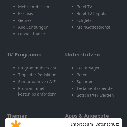
Mehr entdecken
Bibel TV
Exklusiv
Bibel TV Impuls
Genres
EchtJetzt
Alle Sendungen
MeinGottesdienst
Letzte Chance
TV Programm
Unterstützen
Programmübersicht
Weitersagen
Tipps der Redaktion
Beten
Sendungen von A-Z
Spenden
Programmheft
Testamentsspende
kostenlos anfordern
Botschafter werden
Themen
Apps & Angebote