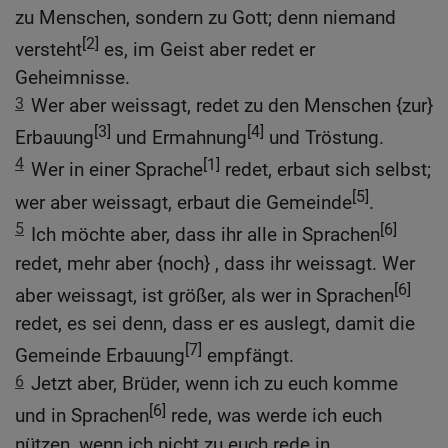
zu Menschen, sondern zu Gott; denn niemand
[2]
versteht
es, im Geist aber redet er
Geheimnisse.
3
Wer aber weissagt, redet zu den Menschen {zur}
[3]
[4]
Erbauung
und Ermahnung
und Tröstung.
4
[1]
Wer in einer Sprache
redet, erbaut sich selbst;
[5]
wer aber weissagt, erbaut die Gemeinde
.
5
[6]
Ich möchte aber, dass ihr alle in Sprachen
redet, mehr aber {noch} , dass ihr weissagt. Wer
[6]
aber weissagt, ist größer, als wer in Sprachen
redet, es sei denn, dass er es auslegt, damit die
[7]
Gemeinde Erbauung
empfängt.
6
Jetzt aber, Brüder, wenn ich zu euch komme
[6]
und in Sprachen
rede, was werde ich euch
nützen, wenn ich nicht zu euch rede in