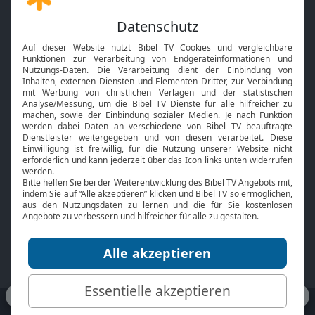
Gott und Bibel erklärt
Newsletter
Feiertage
Mobile App
Interviews
Kids App
Neuigkeiten
Smart TV
HbbTV
Bibelthek Online-Bibel
Nächster Gottesdienst
Bibel TV
Service
Über uns
Kontakt
Jobs
TV-Empfang
Presse
FAQ
Mediadaten
bibeltv.de:
Impressum
Datenschutz