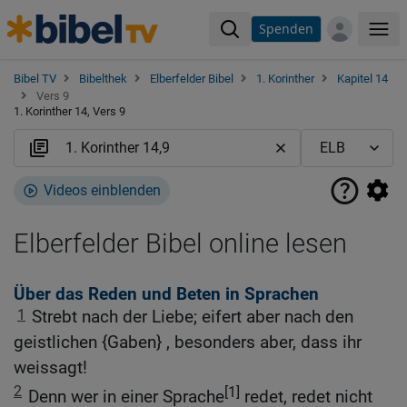
Spenden
Me
Bibel TV
Bibelthek
Elberfelder Bibel
1. Korinther
Kapitel 14
Vers 9
1. Korinther 14, Vers 9
Videos einblenden
Elberfelder Bibel online lesen
Über das Reden und Beten in Sprachen
1
Strebt nach der Liebe; eifert aber nach den
geistlichen {Gaben} , besonders aber, dass ihr
weissagt!
2
[1]
Denn wer in einer Sprache
redet, redet nicht