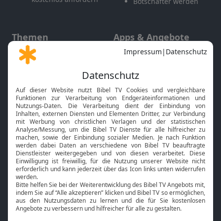
Botschafter werden
Themen
Apps & Angebote
Gott und Bibel erklärt
Newsletter
Feiertage
Mobile App
Interviews
Kids App
Neuigkeiten
Smart TV
HbbTV
Bibelthek Online-Bibel
Nächster Gottesdienst
Bibel TV
Service
Über uns
Kontakt
Jobs
TV-Empfang
Presse
FAQ