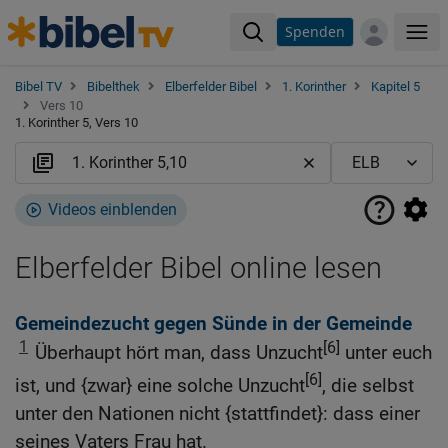
Spenden
Me
Bibel TV
Bibelthek
Elberfelder Bibel
1. Korinther
Kapitel 5
Vers 10
1. Korinther 5, Vers 10
Videos einblenden
Elberfelder Bibel online lesen
Gemeindezucht gegen Sünde in der Gemeinde
1
[6]
Überhaupt hört man, dass Unzucht
unter euch
[6]
ist, und {zwar} eine solche Unzucht
, die selbst
unter den Nationen nicht {stattfindet}: dass einer
seines Vaters Frau hat.