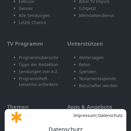
Exklusiv
Bibel TV Impuls
Genres
EchtJetzt
Alle Sendungen
MeinGottesdienst
Letzte Chance
TV Programm
Unterstützen
Programmübersicht
Weitersagen
Tipps der Redaktion
Beten
Sendungen von A-Z
Spenden
Programmheft
Testamentsspende
kostenlos anfordern
Botschafter werden
Themen
Apps & Angebote
Gott und Bibel erklärt
Newsletter
Feiertage
Mobile App