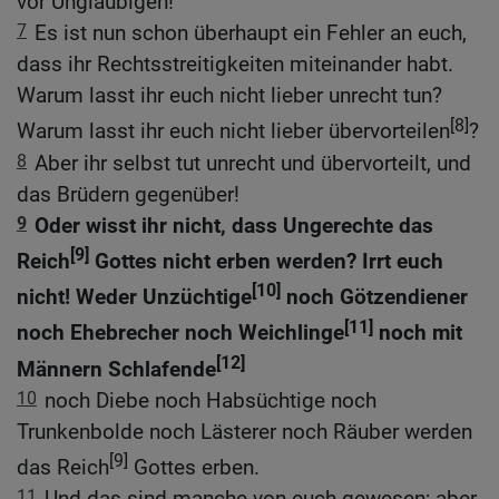
vor Ungläubigen!
7
Es ist nun schon überhaupt ein Fehler an euch,
dass ihr Rechtsstreitigkeiten miteinander habt.
Warum lasst ihr euch nicht lieber unrecht tun?
[8]
Warum lasst ihr euch nicht lieber übervorteilen
?
8
Aber ihr selbst tut unrecht und übervorteilt, und
das Brüdern gegenüber!
9
Oder wisst ihr nicht, dass Ungerechte das
[9]
Reich
Gottes nicht erben werden? Irrt euch
[10]
nicht! Weder Unzüchtige
noch Götzendiener
[11]
noch Ehebrecher noch Weichlinge
noch mit
[12]
Männern Schlafende
10
noch Diebe noch Habsüchtige noch
Trunkenbolde noch Lästerer noch Räuber werden
[9]
das Reich
Gottes erben.
11
Und das sind manche von euch gewesen; aber