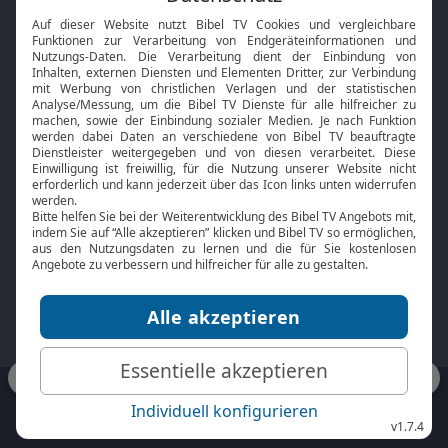
Interviews
Kids App
Neuigkeiten
Smart TV
HbbTV
Bibelthek Online-Bibel
Nächster Gottesdienst
Bibel TV
Service
Über uns
Kontakt
Jobs
TV-Empfang
Presse
FAQ
Mediadaten
bibeltv.de:
Impressum
Datenschutz
Nutzungsbedingungen