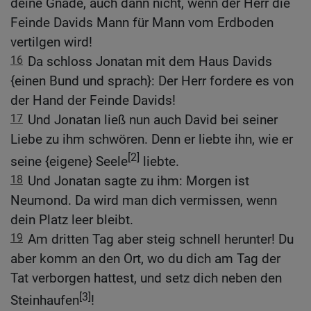
deine Gnade, auch dann nicht, wenn der Herr die
Feinde Davids Mann für Mann vom Erdboden
vertilgen wird!
16
Da schloss Jonatan mit dem Haus Davids
{einen Bund und sprach}: Der Herr fordere es von
der Hand der Feinde Davids!
17
Und Jonatan ließ nun auch David bei seiner
Liebe zu ihm schwören. Denn er liebte ihn, wie er
[2]
seine {eigene} Seele
liebte.
18
Und Jonatan sagte zu ihm: Morgen ist
Neumond. Da wird man dich vermissen, wenn
dein Platz leer bleibt.
19
Am dritten Tag aber steig schnell herunter! Du
aber komm an den Ort, wo du dich am Tag der
Tat verborgen hattest, und setz dich neben den
[3]
Steinhaufen
!