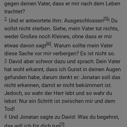
gegen deinen Vater, dass er mir nach dem Leben
trachtet?
2
[5]
Und er antwortete ihm: Ausgeschlossen
! Du
sollst nicht sterben. Siehe, mein Vater tut nichts,
weder Großes noch Kleines, ohne dass er mir
[6]
etwas davon sagt
. Warum sollte mein Vater
diese Sache vor mir verbergen? Es ist nicht so.
3
David aber schwor dazu und sprach: Dein Vater
hat wohl erkannt, dass ich Gunst in deinen Augen
gefunden habe, darum denkt er: Jonatan soll das
nicht erkennen, damit er nicht bekümmert ist.
Jedoch, so wahr der Herr lebt und so wahr du
lebst: Nur ein Schritt ist zwischen mir und dem
Tod!
4
Und Jonatan sagte zu David: Was du begehrst,
[7]
das will ich für dich tun
.