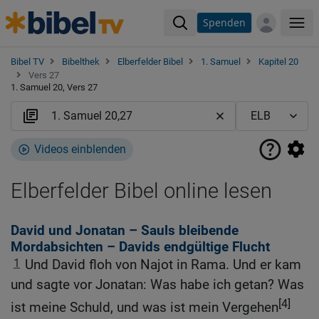
Spenden
Me
Bibel TV
Bibelthek
Elberfelder Bibel
1. Samuel
Kapitel 20
Vers 27
1. Samuel 20, Vers 27
Videos einblenden
Elberfelder Bibel online lesen
David und Jonatan – Sauls bleibende
Mordabsichten – Davids endgültige Flucht
1
Und David floh von Najot in Rama. Und er kam
und sagte vor Jonatan: Was habe ich getan? Was
[4]
ist meine Schuld, und was ist mein Vergehen