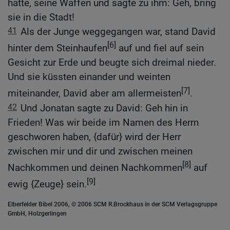
hatte, seine Waffen und sagte zu ihm: Geh, bring
sie in die Stadt!
41
Als der Junge weggegangen war, stand David
[6]
hinter dem Steinhaufen
auf und fiel auf sein
Gesicht zur Erde und beugte sich dreimal nieder.
Und sie küssten einander und weinten
[7]
miteinander, David aber am allermeisten
.
42
Und Jonatan sagte zu David: Geh hin in
Frieden! Was wir beide im Namen des Herrn
geschworen haben, {dafür} wird der Herr
zwischen mir und dir und zwischen meinen
[8]
Nachkommen und deinen Nachkommen
auf
[9]
ewig {Zeuge} sein.
Elberfelder Bibel 2006, © 2006 SCM R.Brockhaus in der SCM Verlagsgruppe
GmbH, Holzgerlingen