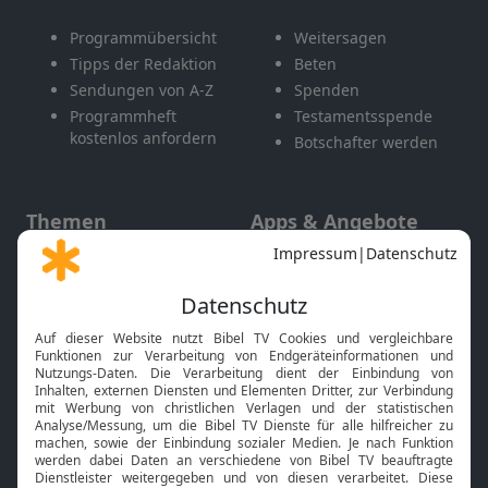
Programmübersicht
Weitersagen
Tipps der Redaktion
Beten
Sendungen von A-Z
Spenden
Programmheft
Testamentsspende
kostenlos anfordern
Botschafter werden
Themen
Apps & Angebote
Gott und Bibel erklärt
Newsletter
Feiertage
Mobile App
Interviews
Kids App
Neuigkeiten
Smart TV
HbbTV
Bibelthek Online-Bibel
Nächster Gottesdienst