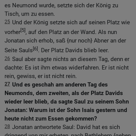
es Neumond wurde, setzte sich der König zu
Tisch, um zu essen.
25
Und der König setzte sich auf seinen Platz wie
[5]
vorher
, auf den Platz an der Wand. Als nun
Jonatan sich erhob, saß {nur noch} Abner an der
[6]
Seite Sauls
. Der Platz Davids blieb leer.
26
Saul aber sagte nichts an diesem Tag, denn er
dachte: Es ist ihm etwas widerfahren. Er ist nicht
rein, gewiss, er ist nicht rein.
27
Und es geschah am anderen Tag des
Neumonds, dem zweiten, als der Platz Davids
wieder leer blieb, da sagte Saul zu seinem Sohn
Jonatan: Warum ist der Sohn Isais gestern und
heute nicht zum Essen gekommen?
28
Jonatan antwortete Saul: David hat es sich
dringend von mir erbeten, nach Bethlehem {gehen