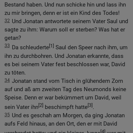
Bestand haben. Und nun schicke hin und lass ihn
zu mir bringen, denn er ist ein Kind des Todes!
32
Und Jonatan antwortete seinem Vater Saul und
sagte zu ihm: Warum soll er sterben? Was hat er
getan?
33
[1]
Da schleuderte
Saul den Speer nach ihm, um
ihn zu durchbohren. Und Jonatan erkannte, dass
es bei seinem Vater fest beschlossen war, David
zu töten.
34
Jonatan stand vom Tisch in glühendem Zorn
auf und aß am zweiten Tag des Neumonds keine
Speise. Denn er war bekümmert um David, weil
[2]
[3]
sein Vater ihn
beschimpft hatte
.
35
Und es geschah am Morgen, da ging Jonatan
aufs Feld hinaus, an den Ort, den er mit David
[4]