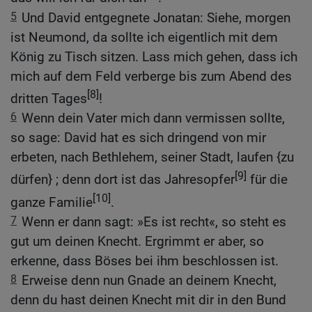
5
Und David entgegnete Jonatan: Siehe, morgen
ist Neumond, da sollte ich eigentlich mit dem
König zu Tisch sitzen. Lass mich gehen, dass ich
mich auf dem Feld verberge bis zum Abend des
[8]
dritten Tages
!
6
Wenn dein Vater mich dann vermissen sollte,
so sage: David hat es sich dringend von mir
erbeten, nach Bethlehem, seiner Stadt, laufen {zu
[9]
dürfen} ; denn dort ist das Jahresopfer
für die
[10]
ganze Familie
.
7
Wenn er dann sagt: »Es ist recht«, so steht es
gut um deinen Knecht. Ergrimmt er aber, so
erkenne, dass Böses bei ihm beschlossen ist.
8
Erweise denn nun Gnade an deinem Knecht,
denn du hast deinen Knecht mit dir in den Bund