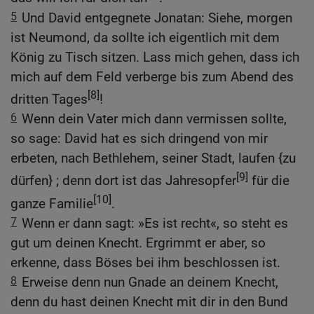
5
Und David entgegnete Jonatan: Siehe, morgen
ist Neumond, da sollte ich eigentlich mit dem
König zu Tisch sitzen. Lass mich gehen, dass ich
mich auf dem Feld verberge bis zum Abend des
[8]
dritten Tages
!
6
Wenn dein Vater mich dann vermissen sollte,
so sage: David hat es sich dringend von mir
erbeten, nach Bethlehem, seiner Stadt, laufen {zu
[9]
dürfen} ; denn dort ist das Jahresopfer
für die
[10]
ganze Familie
.
7
Wenn er dann sagt: »Es ist recht«, so steht es
gut um deinen Knecht. Ergrimmt er aber, so
erkenne, dass Böses bei ihm beschlossen ist.
8
Erweise denn nun Gnade an deinem Knecht,
denn du hast deinen Knecht mit dir in den Bund