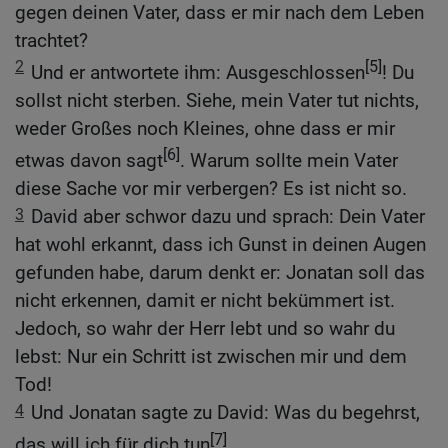
gegen deinen Vater, dass er mir nach dem Leben
trachtet?
2
[5]
Und er antwortete ihm: Ausgeschlossen
! Du
sollst nicht sterben. Siehe, mein Vater tut nichts,
weder Großes noch Kleines, ohne dass er mir
[6]
etwas davon sagt
. Warum sollte mein Vater
diese Sache vor mir verbergen? Es ist nicht so.
3
David aber schwor dazu und sprach: Dein Vater
hat wohl erkannt, dass ich Gunst in deinen Augen
gefunden habe, darum denkt er: Jonatan soll das
nicht erkennen, damit er nicht bekümmert ist.
Jedoch, so wahr der Herr lebt und so wahr du
lebst: Nur ein Schritt ist zwischen mir und dem
Tod!
4
Und Jonatan sagte zu David: Was du begehrst,
[7]
das will ich für dich tun
.