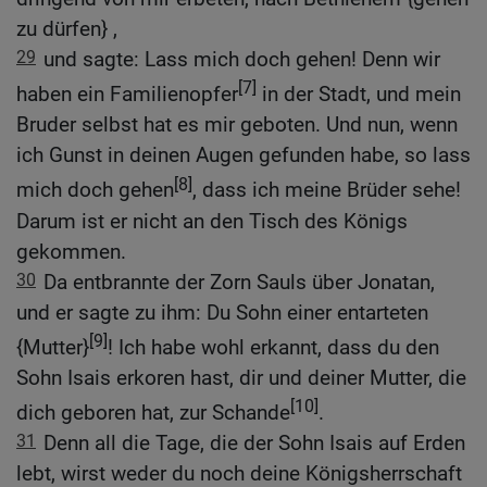
zu dürfen} ,
29
und sagte: Lass mich doch gehen! Denn wir
[7]
haben ein Familienopfer
in der Stadt, und mein
Bruder selbst hat es mir geboten. Und nun, wenn
ich Gunst in deinen Augen gefunden habe, so lass
[8]
mich doch gehen
, dass ich meine Brüder sehe!
Darum ist er nicht an den Tisch des Königs
gekommen.
30
Da entbrannte der Zorn Sauls über Jonatan,
und er sagte zu ihm: Du Sohn einer entarteten
[9]
{Mutter}
! Ich habe wohl erkannt, dass du den
Sohn Isais erkoren hast, dir und deiner Mutter, die
[10]
dich geboren hat, zur Schande
.
31
Denn all die Tage, die der Sohn Isais auf Erden
lebt, wirst weder du noch deine Königsherrschaft