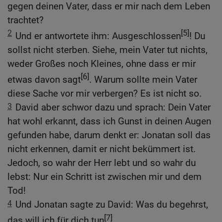
gegen deinen Vater, dass er mir nach dem Leben
trachtet?
2
[5]
Und er antwortete ihm: Ausgeschlossen
! Du
sollst nicht sterben. Siehe, mein Vater tut nichts,
weder Großes noch Kleines, ohne dass er mir
[6]
etwas davon sagt
. Warum sollte mein Vater
diese Sache vor mir verbergen? Es ist nicht so.
3
David aber schwor dazu und sprach: Dein Vater
hat wohl erkannt, dass ich Gunst in deinen Augen
gefunden habe, darum denkt er: Jonatan soll das
nicht erkennen, damit er nicht bekümmert ist.
Jedoch, so wahr der Herr lebt und so wahr du
lebst: Nur ein Schritt ist zwischen mir und dem
Tod!
4
Und Jonatan sagte zu David: Was du begehrst,
[7]
das will ich für dich tun
.