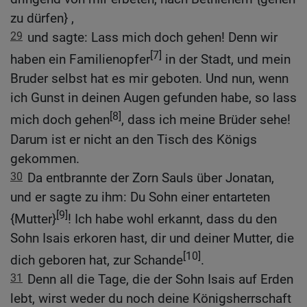
zu dürfen} ,
29
und sagte: Lass mich doch gehen! Denn wir
[7]
haben ein Familienopfer
in der Stadt, und mein
Bruder selbst hat es mir geboten. Und nun, wenn
ich Gunst in deinen Augen gefunden habe, so lass
[8]
mich doch gehen
, dass ich meine Brüder sehe!
Darum ist er nicht an den Tisch des Königs
gekommen.
30
Da entbrannte der Zorn Sauls über Jonatan,
und er sagte zu ihm: Du Sohn einer entarteten
[9]
{Mutter}
! Ich habe wohl erkannt, dass du den
Sohn Isais erkoren hast, dir und deiner Mutter, die
[10]
dich geboren hat, zur Schande
.
31
Denn all die Tage, die der Sohn Isais auf Erden
lebt, wirst weder du noch deine Königsherrschaft