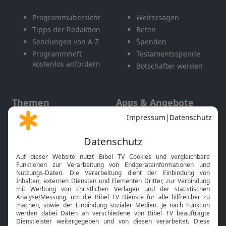
Programmübersicht
Weitersagen
Tipps der Redaktion
Beten
Sendungen von A-Z
Spenden
Programmheft
Testamentsspende
kostenlos anfordern
Botschafter werden
Themen
Apps & Angebote
Gott und Bibel erklärt
Newsletter
Feiertage
Mobile App
Interviews
Kids App
Neuigkeiten
Smart TV
HbbTV
Bibelthek Online-Bibel
Nächster Gottesdienst