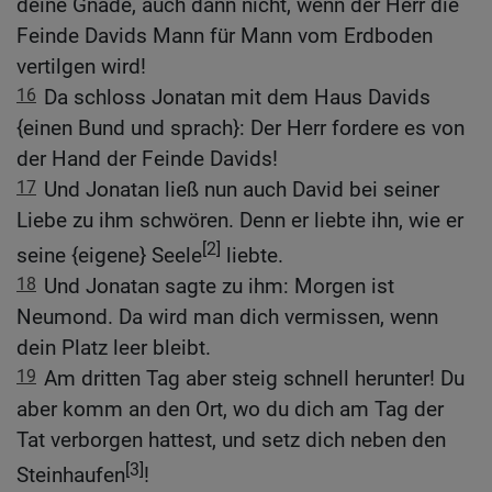
deine Gnade, auch dann nicht, wenn der Herr die
Feinde Davids Mann für Mann vom Erdboden
vertilgen wird!
16
Da schloss Jonatan mit dem Haus Davids
{einen Bund und sprach}: Der Herr fordere es von
der Hand der Feinde Davids!
17
Und Jonatan ließ nun auch David bei seiner
Liebe zu ihm schwören. Denn er liebte ihn, wie er
[2]
seine {eigene} Seele
liebte.
18
Und Jonatan sagte zu ihm: Morgen ist
Neumond. Da wird man dich vermissen, wenn
dein Platz leer bleibt.
19
Am dritten Tag aber steig schnell herunter! Du
aber komm an den Ort, wo du dich am Tag der
Tat verborgen hattest, und setz dich neben den
[3]
Steinhaufen
!