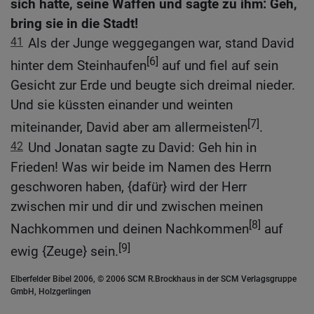
sich hatte, seine Waffen und sagte zu ihm: Geh,
bring sie in die Stadt!
41
Als der Junge weggegangen war, stand David
[6]
hinter dem Steinhaufen
auf und fiel auf sein
Gesicht zur Erde und beugte sich dreimal nieder.
Und sie küssten einander und weinten
[7]
miteinander, David aber am allermeisten
.
42
Und Jonatan sagte zu David: Geh hin in
Frieden! Was wir beide im Namen des Herrn
geschworen haben, {dafür} wird der Herr
zwischen mir und dir und zwischen meinen
[8]
Nachkommen und deinen Nachkommen
auf
[9]
ewig {Zeuge} sein.
Elberfelder Bibel 2006, © 2006 SCM R.Brockhaus in der SCM Verlagsgruppe
GmbH, Holzgerlingen