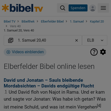
Spenden
Me
Bibel TV
Bibelthek
Elberfelder Bibel
1. Samuel
Kapitel 20
Vers 40
1. Samuel 20, Vers 40
Videos einblenden
Elberfelder Bibel online lesen
David und Jonatan – Sauls bleibende
Mordabsichten – Davids endgültige Flucht
1
Und David floh von Najot in Rama. Und er kam
und sagte vor Jonatan: Was habe ich getan? Was
[4]
ist meine Schuld, und was ist mein Vergehen