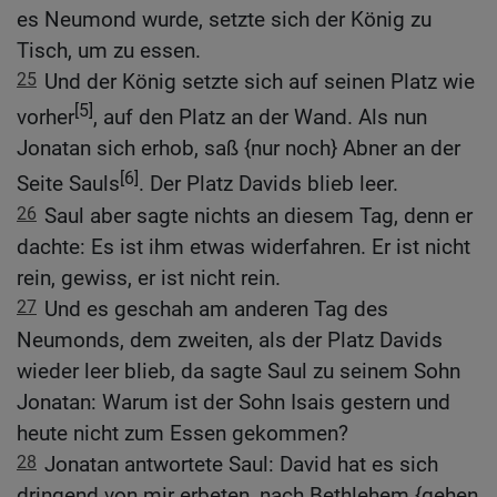
es Neumond wurde, setzte sich der König zu
Tisch, um zu essen.
25
Und der König setzte sich auf seinen Platz wie
[5]
vorher
, auf den Platz an der Wand. Als nun
Jonatan sich erhob, saß {nur noch} Abner an der
[6]
Seite Sauls
. Der Platz Davids blieb leer.
26
Saul aber sagte nichts an diesem Tag, denn er
dachte: Es ist ihm etwas widerfahren. Er ist nicht
rein, gewiss, er ist nicht rein.
27
Und es geschah am anderen Tag des
Neumonds, dem zweiten, als der Platz Davids
wieder leer blieb, da sagte Saul zu seinem Sohn
Jonatan: Warum ist der Sohn Isais gestern und
heute nicht zum Essen gekommen?
28
Jonatan antwortete Saul: David hat es sich
dringend von mir erbeten, nach Bethlehem {gehen