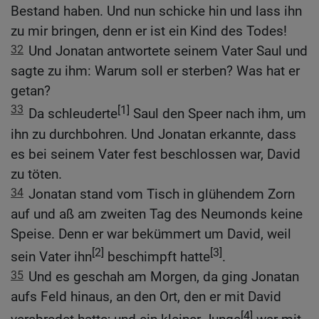
Bestand haben. Und nun schicke hin und lass ihn
zu mir bringen, denn er ist ein Kind des Todes!
32
Und Jonatan antwortete seinem Vater Saul und
sagte zu ihm: Warum soll er sterben? Was hat er
getan?
33
[1]
Da schleuderte
Saul den Speer nach ihm, um
ihn zu durchbohren. Und Jonatan erkannte, dass
es bei seinem Vater fest beschlossen war, David
zu töten.
34
Jonatan stand vom Tisch in glühendem Zorn
auf und aß am zweiten Tag des Neumonds keine
Speise. Denn er war bekümmert um David, weil
[2]
[3]
sein Vater ihn
beschimpft hatte
.
35
Und es geschah am Morgen, da ging Jonatan
aufs Feld hinaus, an den Ort, den er mit David
[4]