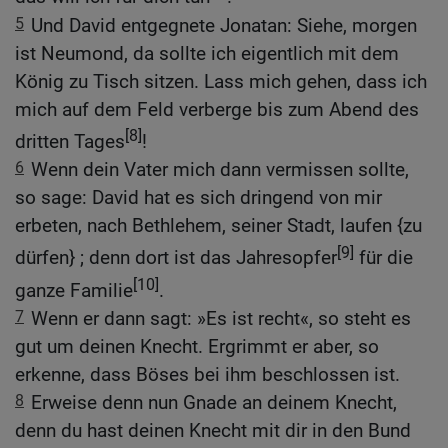
5
Und David entgegnete Jonatan: Siehe, morgen
ist Neumond, da sollte ich eigentlich mit dem
König zu Tisch sitzen. Lass mich gehen, dass ich
mich auf dem Feld verberge bis zum Abend des
[8]
dritten Tages
!
6
Wenn dein Vater mich dann vermissen sollte,
so sage: David hat es sich dringend von mir
erbeten, nach Bethlehem, seiner Stadt, laufen {zu
[9]
dürfen} ; denn dort ist das Jahresopfer
für die
[10]
ganze Familie
.
7
Wenn er dann sagt: »Es ist recht«, so steht es
gut um deinen Knecht. Ergrimmt er aber, so
erkenne, dass Böses bei ihm beschlossen ist.
8
Erweise denn nun Gnade an deinem Knecht,
denn du hast deinen Knecht mit dir in den Bund