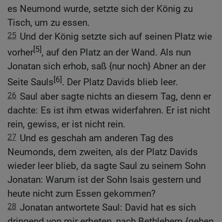
es Neumond wurde, setzte sich der König zu
Tisch, um zu essen.
25
Und der König setzte sich auf seinen Platz wie
[5]
vorher
, auf den Platz an der Wand. Als nun
Jonatan sich erhob, saß {nur noch} Abner an der
[6]
Seite Sauls
. Der Platz Davids blieb leer.
26
Saul aber sagte nichts an diesem Tag, denn er
dachte: Es ist ihm etwas widerfahren. Er ist nicht
rein, gewiss, er ist nicht rein.
27
Und es geschah am anderen Tag des
Neumonds, dem zweiten, als der Platz Davids
wieder leer blieb, da sagte Saul zu seinem Sohn
Jonatan: Warum ist der Sohn Isais gestern und
heute nicht zum Essen gekommen?
28
Jonatan antwortete Saul: David hat es sich
dringend von mir erbeten, nach Bethlehem {gehen