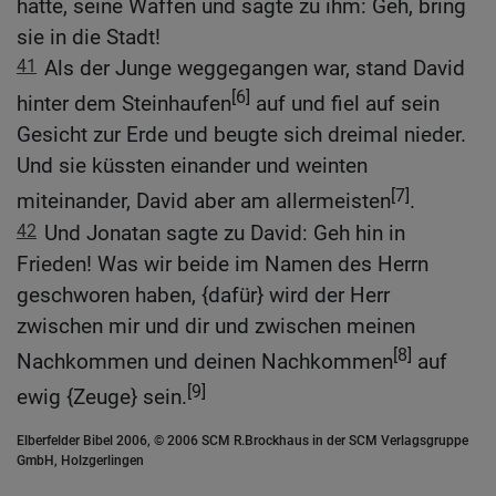
hatte, seine Waffen und sagte zu ihm: Geh, bring
sie in die Stadt!
41
Als der Junge weggegangen war, stand David
[6]
hinter dem Steinhaufen
auf und fiel auf sein
Gesicht zur Erde und beugte sich dreimal nieder.
Und sie küssten einander und weinten
[7]
miteinander, David aber am allermeisten
.
42
Und Jonatan sagte zu David: Geh hin in
Frieden! Was wir beide im Namen des Herrn
geschworen haben, {dafür} wird der Herr
zwischen mir und dir und zwischen meinen
[8]
Nachkommen und deinen Nachkommen
auf
[9]
ewig {Zeuge} sein.
Elberfelder Bibel 2006, © 2006 SCM R.Brockhaus in der SCM Verlagsgruppe
GmbH, Holzgerlingen