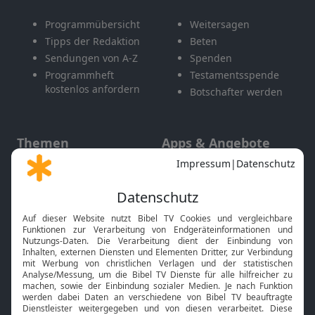
Programmübersicht
Weitersagen
Tipps der Redaktion
Beten
Sendungen von A-Z
Spenden
Programmheft
Testamentsspende
kostenlos anfordern
Botschafter werden
Themen
Apps & Angebote
Gott und Bibel erklärt
Newsletter
Feiertage
Mobile App
Interviews
Kids App
Neuigkeiten
Smart TV
HbbTV
Bibelthek Online-Bibel
Nächster Gottesdienst