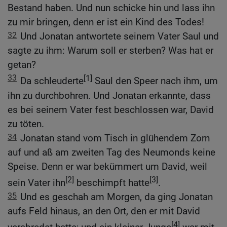
Bestand haben. Und nun schicke hin und lass ihn
zu mir bringen, denn er ist ein Kind des Todes!
32
Und Jonatan antwortete seinem Vater Saul und
sagte zu ihm: Warum soll er sterben? Was hat er
getan?
33
[1]
Da schleuderte
Saul den Speer nach ihm, um
ihn zu durchbohren. Und Jonatan erkannte, dass
es bei seinem Vater fest beschlossen war, David
zu töten.
34
Jonatan stand vom Tisch in glühendem Zorn
auf und aß am zweiten Tag des Neumonds keine
Speise. Denn er war bekümmert um David, weil
[2]
[3]
sein Vater ihn
beschimpft hatte
.
35
Und es geschah am Morgen, da ging Jonatan
aufs Feld hinaus, an den Ort, den er mit David
[4]