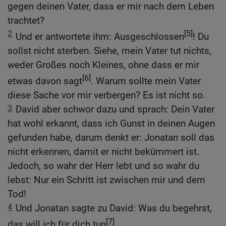
gegen deinen Vater, dass er mir nach dem Leben
trachtet?
2
[5]
Und er antwortete ihm: Ausgeschlossen
! Du
sollst nicht sterben. Siehe, mein Vater tut nichts,
weder Großes noch Kleines, ohne dass er mir
[6]
etwas davon sagt
. Warum sollte mein Vater
diese Sache vor mir verbergen? Es ist nicht so.
3
David aber schwor dazu und sprach: Dein Vater
hat wohl erkannt, dass ich Gunst in deinen Augen
gefunden habe, darum denkt er: Jonatan soll das
nicht erkennen, damit er nicht bekümmert ist.
Jedoch, so wahr der Herr lebt und so wahr du
lebst: Nur ein Schritt ist zwischen mir und dem
Tod!
4
Und Jonatan sagte zu David: Was du begehrst,
[7]
das will ich für dich tun
.