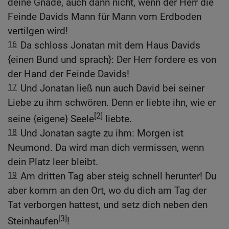
deine Gnade, auch dann nicht, wenn der Herr die
Feinde Davids Mann für Mann vom Erdboden
vertilgen wird!
16
Da schloss Jonatan mit dem Haus Davids
{einen Bund und sprach}: Der Herr fordere es von
der Hand der Feinde Davids!
17
Und Jonatan ließ nun auch David bei seiner
Liebe zu ihm schwören. Denn er liebte ihn, wie er
[2]
seine {eigene} Seele
liebte.
18
Und Jonatan sagte zu ihm: Morgen ist
Neumond. Da wird man dich vermissen, wenn
dein Platz leer bleibt.
19
Am dritten Tag aber steig schnell herunter! Du
aber komm an den Ort, wo du dich am Tag der
Tat verborgen hattest, und setz dich neben den
[3]
Steinhaufen
!