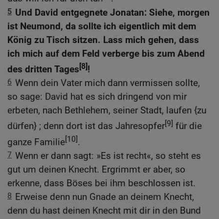
5
Und David entgegnete Jonatan: Siehe, morgen
ist Neumond, da sollte ich eigentlich mit dem
König zu Tisch sitzen. Lass mich gehen, dass
ich mich auf dem Feld verberge bis zum Abend
[8]
des dritten Tages
!
6
Wenn dein Vater mich dann vermissen sollte,
so sage: David hat es sich dringend von mir
erbeten, nach Bethlehem, seiner Stadt, laufen {zu
[9]
dürfen} ; denn dort ist das Jahresopfer
für die
[10]
ganze Familie
.
7
Wenn er dann sagt: »Es ist recht«, so steht es
gut um deinen Knecht. Ergrimmt er aber, so
erkenne, dass Böses bei ihm beschlossen ist.
8
Erweise denn nun Gnade an deinem Knecht,
denn du hast deinen Knecht mit dir in den Bund