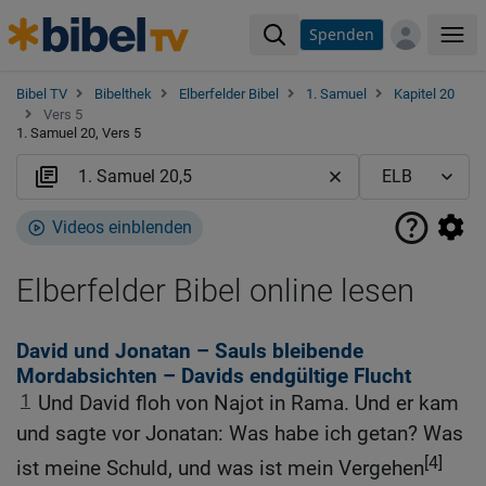
Spenden
Me
Bibel TV
Bibelthek
Elberfelder Bibel
1. Samuel
Kapitel 20
Vers 5
1. Samuel 20, Vers 5
Videos einblenden
Elberfelder Bibel online lesen
David und Jonatan – Sauls bleibende
Mordabsichten – Davids endgültige Flucht
1
Und David floh von Najot in Rama. Und er kam
und sagte vor Jonatan: Was habe ich getan? Was
[4]
ist meine Schuld, und was ist mein Vergehen