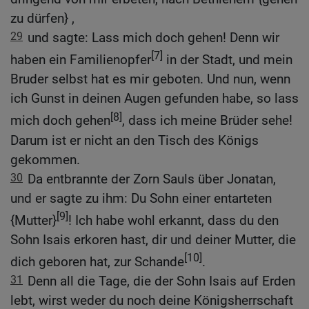
zu dürfen} ,
29
und sagte: Lass mich doch gehen! Denn wir
[7]
haben ein Familienopfer
in der Stadt, und mein
Bruder selbst hat es mir geboten. Und nun, wenn
ich Gunst in deinen Augen gefunden habe, so lass
[8]
mich doch gehen
, dass ich meine Brüder sehe!
Darum ist er nicht an den Tisch des Königs
gekommen.
30
Da entbrannte der Zorn Sauls über Jonatan,
und er sagte zu ihm: Du Sohn einer entarteten
[9]
{Mutter}
! Ich habe wohl erkannt, dass du den
Sohn Isais erkoren hast, dir und deiner Mutter, die
[10]
dich geboren hat, zur Schande
.
31
Denn all die Tage, die der Sohn Isais auf Erden
lebt, wirst weder du noch deine Königsherrschaft