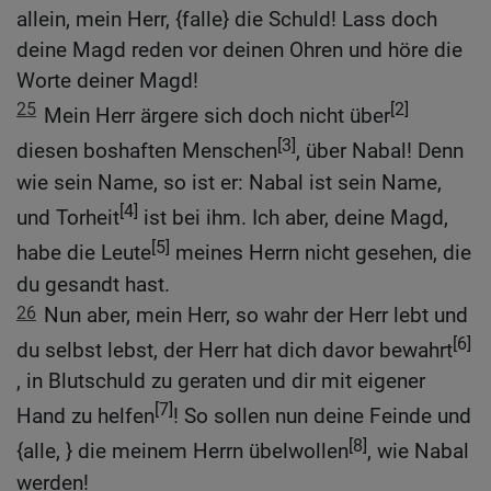
allein, mein Herr, {falle} die Schuld! Lass doch
deine Magd reden vor deinen Ohren und höre die
Worte deiner Magd!
25
[2]
Mein Herr ärgere sich doch nicht über
[3]
diesen boshaften Menschen
, über Nabal! Denn
wie sein Name, so ist er: Nabal ist sein Name,
[4]
und Torheit
ist bei ihm. Ich aber, deine Magd,
[5]
habe die Leute
meines Herrn nicht gesehen, die
du gesandt hast.
26
Nun aber, mein Herr, so wahr der Herr lebt und
[6]
du selbst lebst, der Herr hat dich davor bewahrt
, in Blutschuld zu geraten und dir mit eigener
[7]
Hand zu helfen
! So sollen nun deine Feinde und
[8]
{alle, } die meinem Herrn übelwollen
, wie Nabal
werden!