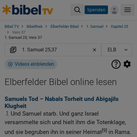
Spenden
Me
Bibel TV
Bibelthek
Elberfelder Bibel
1. Samuel
Kapitel 25
Vers 37
1. Samuel 25, Vers 37
Videos einblenden
Elberfelder Bibel online lesen
Samuels Tod – Nabals Torheit und Abigajils
Klugheit
1
Und Samuel starb. Und ganz Israel
versammelte sich und hielt ihm die Totenklage,
[9]
und sie begruben ihn in seiner Heimat
in Rama.