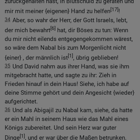
zurückgehalten hast, in Blutschuld zu geraten und
[17]
mir mit meiner {eigenen} Hand zu helfen
!
34
Aber, so wahr der Herr, der Gott Israels, lebt,
[6]
der mich bewahrt
hat, dir Böses zu tun: Wenn
du mir nicht eilends entgegengekommen wärest,
so wäre dem Nabal bis zum Morgenlicht nicht
[1]
{einer} , der männlich ist
, übrig geblieben!
35
Und David nahm aus ihrer Hand, was sie ihm
mitgebracht hatte, und sagte zu ihr: Zieh in
Frieden hinauf in dein Haus! Siehe, ich habe auf
deine Stimme gehört und dein Angesicht {wieder}
aufgerichtet.
36
Und als Abigajil zu Nabal kam, siehe, da hatte
er ein Mahl in seinem Haus wie das Mahl eines
Königs zubereitet. Und sein Herz war guter
[1]
Dinge
, und er war über die Maßen betrunken.