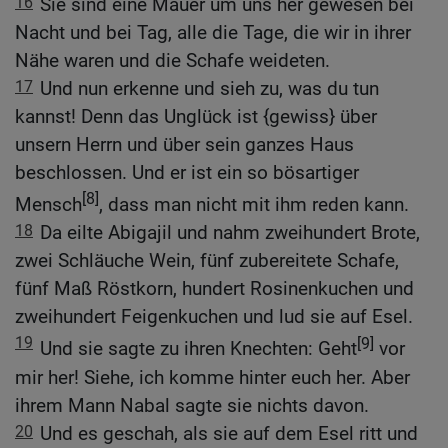
16
Sie sind eine Mauer um uns her gewesen bei
Nacht und bei Tag, alle die Tage, die wir in ihrer
Nähe waren und die Schafe weideten.
17
Und nun erkenne und sieh zu, was du tun
kannst! Denn das Unglück ist {gewiss} über
unsern Herrn und über sein ganzes Haus
beschlossen. Und er ist ein so bösartiger
[8]
Mensch
, dass man nicht mit ihm reden kann.
18
Da eilte Abigajil und nahm zweihundert Brote,
zwei Schläuche Wein, fünf zubereitete Schafe,
fünf Maß Röstkorn, hundert Rosinenkuchen und
zweihundert Feigenkuchen und lud sie auf Esel.
19
[9]
Und sie sagte zu ihren Knechten: Geht
vor
mir her! Siehe, ich komme hinter euch her. Aber
ihrem Mann Nabal sagte sie nichts davon.
20
Und es geschah, als sie auf dem Esel ritt und