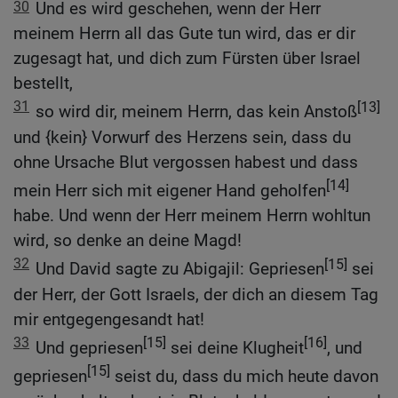
30
Und es wird geschehen, wenn der Herr
meinem Herrn all das Gute tun wird, das er dir
zugesagt hat, und dich zum Fürsten über Israel
bestellt,
31
[13]
so wird dir, meinem Herrn, das kein Anstoß
und {kein} Vorwurf des Herzens sein, dass du
ohne Ursache Blut vergossen habest und dass
[14]
mein Herr sich mit eigener Hand geholfen
habe. Und wenn der Herr meinem Herrn wohltun
wird, so denke an deine Magd!
32
[15]
Und David sagte zu Abigajil: Gepriesen
sei
der Herr, der Gott Israels, der dich an diesem Tag
mir entgegengesandt hat!
33
[15]
[16]
Und gepriesen
sei deine Klugheit
, und
[15]
gepriesen
seist du, dass du mich heute davon