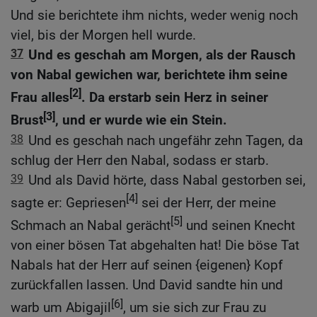
Und sie berichtete ihm nichts, weder wenig noch
viel, bis der Morgen hell wurde.
37
Und es geschah am Morgen, als der Rausch
von Nabal gewichen war, berichtete ihm seine
[2]
Frau alles
. Da erstarb sein Herz in seiner
[3]
Brust
, und er wurde wie ein Stein.
38
Und es geschah nach ungefähr zehn Tagen, da
schlug der Herr den Nabal, sodass er starb.
39
Und als David hörte, dass Nabal gestorben sei,
[4]
sagte er: Gepriesen
sei der Herr, der meine
[5]
Schmach an Nabal gerächt
und seinen Knecht
von einer bösen Tat abgehalten hat! Die böse Tat
Nabals hat der Herr auf seinen {eigenen} Kopf
zurückfallen lassen. Und David sandte hin und
[6]
warb um Abigajil
, um sie sich zur Frau zu