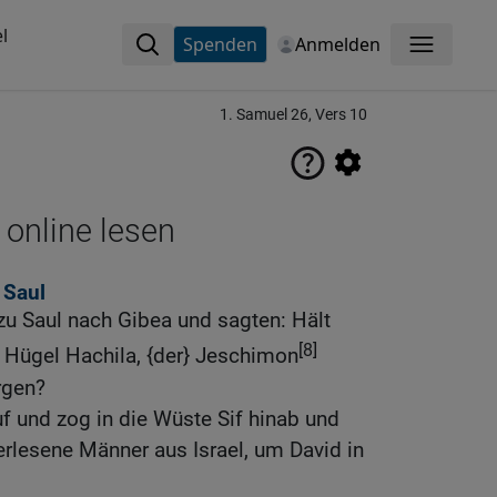
l
Spenden
Anmelden
Menü
1. Samuel 26, Vers 10
 online lesen
 Saul
zu Saul nach Gibea und sagten: Hält
[8]
 Hügel Hachila, {der} Jeschimon
rgen?
f und zog in die Wüste Sif hinab und
rlesene Männer aus Israel, um David in