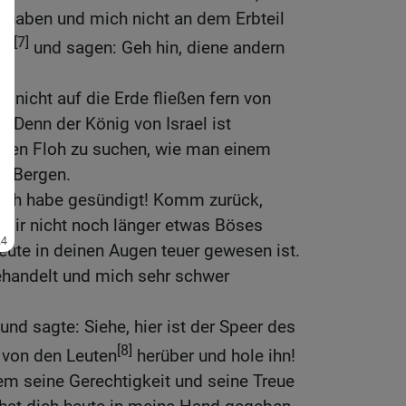
n haben und mich nicht an dem Erbteil
[7]
en
und sagen: Geh hin, diene andern
 nicht auf die Erde fließen fern von
 Denn der König von Israel ist
lnen Floh zu suchen, wie man einem
n Bergen.
 Ich habe gesündigt! Komm zurück,
l dir nicht noch länger etwas Böses
eute in deinen Augen teuer gewesen ist.
gehandelt und mich sehr schwer
nd sagte: Siehe, hier ist der Speer des
[8]
 von den Leuten
herüber und hole ihn!
em seine Gerechtigkeit und seine Treue