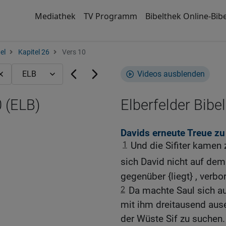
Mediathek
TV Programm
Bibelthek Online-Bibe
el
Kapitel 26
Vers 10
Videos ausblenden
 (ELB)
Elberfelder Bibel
Davids erneute Treue zu
1
Und die Sifiter kamen 
sich David nicht auf dem
gegenüber {liegt} , verbo
2
Da machte Saul sich au
mit ihm dreitausend ause
der Wüste Sif zu suchen.