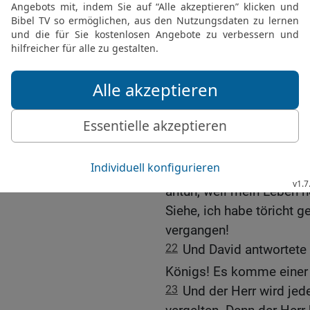
sie mich heute vertriebe
des Herrn teilhaben lass
Göttern!
20
So möge nun mein Blut
dem Angesicht des Herrn.
ausgezogen, einen einze
Rebhuhn nachjagt auf de
21
Und Saul entgegnete:
mein Sohn David! Ich wil
antun, weil mein Leben h
Siehe, ich habe töricht 
vergangen!
22
Und David antwortete u
Königs! Es komme einer
23
Und der Herr wird jed