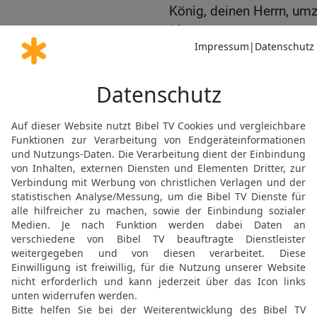
König, deinen Herrn, um
16
Das war nicht gut, was
ihr seid Söhne des Todes,
den Gesalbten des Herrn
wo der Speer des Königs
Kopfende waren.
17
Und Saul erkannte die
deine Stimme, mein Sohn
Stimme, mein Herr und K
18
Und er sprach {weite
Knecht nach? Ja, was hab
meiner Hand?
19
Und nun, höre doch me
seines Knechtes: Wenn d
hat, so lasse man ihn ei
Menschensöhne sind, so s