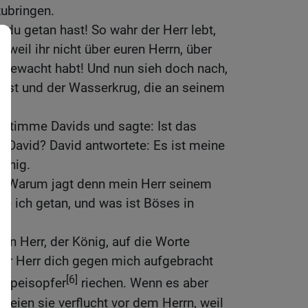
zubringen.
 du getan hast! So wahr der Herr lebt,
 weil ihr nicht über euren Herrn, über
 gewacht habt! Und nun sieh doch nach,
 ist und der Wasserkrug, die an seinem
 Stimme Davids und sagte: Ist das
 David? David antwortete: Es ist meine
önig.
r}: Warum jagt denn mein Herr seinem
e ich getan, und was ist Böses in
in Herr, der König, auf die Worte
er Herr dich gegen mich aufgebracht
[6]
n Speisopfer
riechen. Wenn es aber
eien sie verflucht vor dem Herrn, weil