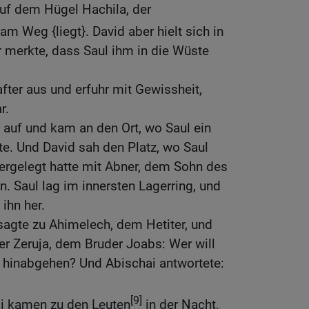
auf dem Hügel Hachila, der
m Weg {liegt}. David aber hielt sich in
r merkte, dass Saul ihm in die Wüste
ter aus und erfuhr mit Gewissheit,
r.
auf und kam an den Ort, wo Saul ein
e. Und David sah den Platz, wo Saul
ergelegt hatte mit Abner, dem Sohn des
. Saul lag im innersten Lagerring, und
ihn her.
sagte zu Ahimelech, dem Hetiter, und
r Zeruja, dem Bruder Joabs: Wer will
r hinabgehen? Und Abischai antwortete:
[9]
i kamen zu den Leuten
in der Nacht.