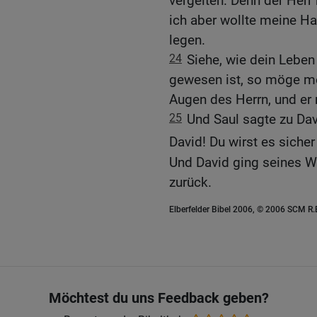
vergelten. Denn der Herr
ich aber wollte meine H
legen.
24
Siehe, wie dein Lebe
gewesen ist, so möge me
Augen des Herrn, und er 
25
Und Saul sagte zu Dav
David! Du wirst es siche
Und David ging seines We
zurück.
Elberfelder Bibel 2006, © 2006 SCM R
Möchtest du uns Feedback geben?