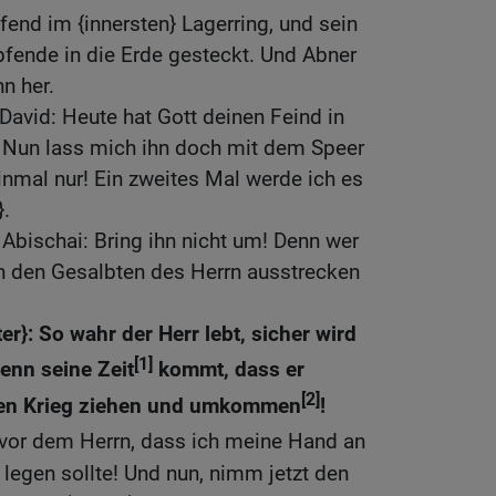
fend im {innersten} Lagerring, und sein
fende in die Erde gesteckt. Und Abner
n her.
David: Heute hat Gott deinen Feind in
. Nun lass mich ihn doch mit dem Speer
nmal nur! Ein zweites Mal werde ich es
}.
Abischai: Bring ihn nicht um! Denn wer
 den Gesalbten des Herrn ausstrecken
er}: So wahr der Herr lebt, sicher wird
[1]
enn seine Zeit
kommt, dass er
[2]
 den Krieg ziehen und umkommen
!
vor dem Herrn, dass ich meine Hand an
legen sollte! Und nun, nimm jetzt den