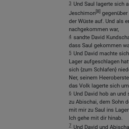
3
Und Saul lagerte sich 
[8]
Jeschimon
gegenüber a
der Wüste auf. Und als e
nachgekommen war,
4
sandte David Kundschaf
dass Saul gekommen wa
5
Und David machte sich 
Lager aufgeschlagen hatt
sich {zum Schlafen} nied
Ner, seinem Heerobersten
das Volk lagerte sich um 
6
Und David hob an und 
zu Abischai, dem Sohn de
mit mir zu Saul ins Lage
Ich gehe mit dir hinab.
7
Und David und Abischa