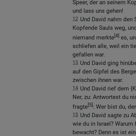
Speer, der an seinem Ko
und lass uns gehen!
12
Und David nahm den 
Kopfende Sauls weg, und
[4]
niemand merkte
es, un
schliefen alle, weil ein 
gefallen war.
13
Und David ging hinüber
auf den Gipfel des Berge
zwischen ihnen war.
14
Und David rief dem {
Ner, zu: Antwortest du n
[5]
fragte
: Wer bist du, de
15
Und David sagte zu Ab
wie du in Israel? Warum 
bewacht? Denn es ist ei