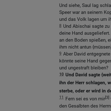
Und siehe, Saul lag schla
Speer war an seinem Kop
und das Volk lagen um ih
8
Und Abischai sagte zu 
deine Hand ausgeliefert
an den Boden spießen, ei
ihm nicht antun {müssen
9
Aber David entgegnete 
könnte seine Hand gegen
und ungestraft bleiben?
10
Und David sagte {weit
ihn der Herr schlagen, w
sterbe, oder er wird in
11
[3]
Fern sei es von mir
den Gesalbten des Herrn 