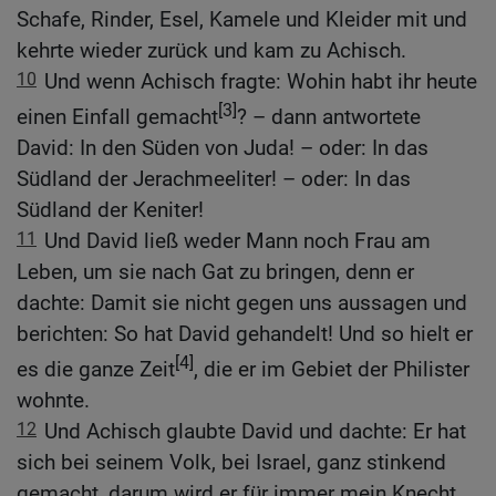
Schafe, Rinder, Esel, Kamele und Kleider mit und
kehrte wieder zurück und kam zu Achisch.
10
Und wenn Achisch fragte: Wohin habt ihr heute
[3]
einen Einfall gemacht
? – dann antwortete
David: In den Süden von Juda! – oder: In das
Südland der Jerachmeeliter! – oder: In das
Südland der Keniter!
11
Und David ließ weder Mann noch Frau am
Leben, um sie nach Gat zu bringen, denn er
dachte: Damit sie nicht gegen uns aussagen und
berichten: So hat David gehandelt! Und so hielt er
[4]
es die ganze Zeit
, die er im Gebiet der Philister
wohnte.
12
Und Achisch glaubte David und dachte: Er hat
sich bei seinem Volk, bei Israel, ganz stinkend
gemacht, darum wird er für immer mein Knecht