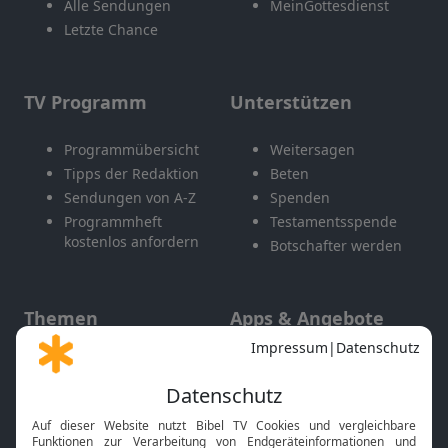
Alle Sendungen
MeinGottesdienst
Letzte Chance
TV Programm
Unterstützen
Programmübersicht
Weitersagen
Tipps der Redaktion
Beten
Sendungen von A-Z
Spenden
Programmheft
Testamentsspende
kostenlos anfordern
Botschafter werden
Themen
Apps & Angebote
Gott und Bibel erklärt
Newsletter
Feiertage
Mobile App
Interviews
Kids App
Neuigkeiten
Smart TV