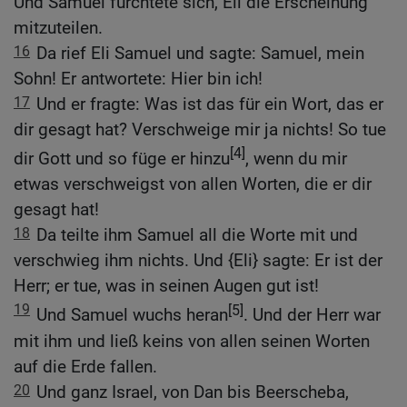
Und Samuel fürchtete sich, Eli die Erscheinung
mitzuteilen.
16
Da rief Eli Samuel und sagte: Samuel, mein
Sohn! Er antwortete: Hier bin ich!
17
Und er fragte: Was ist das für ein Wort, das er
dir gesagt hat? Verschweige mir ja nichts! So tue
[4]
dir Gott und so füge er hinzu
, wenn du mir
etwas verschweigst von allen Worten, die er dir
gesagt hat!
18
Da teilte ihm Samuel all die Worte mit und
verschwieg ihm nichts. Und {Eli} sagte: Er ist der
Herr; er tue, was in seinen Augen gut ist!
19
[5]
Und Samuel wuchs heran
. Und der Herr war
mit ihm und ließ keins von allen seinen Worten
auf die Erde fallen.
20
Und ganz Israel, von Dan bis Beerscheba,