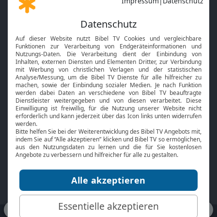
Gott und Bibel erklärt
Newsletter
Feiertage
Mobile App
Interviews
Kids App
Neuigkeiten
Smart TV
HbbTV
Bibelthek Online-Bibel
Nächster Gottesdienst
Bibel TV
Service
Über uns
Kontakt
Jobs
TV-Empfang
Presse
FAQ
Mediadaten
bibeltv.de:
Impressum
Datenschutz