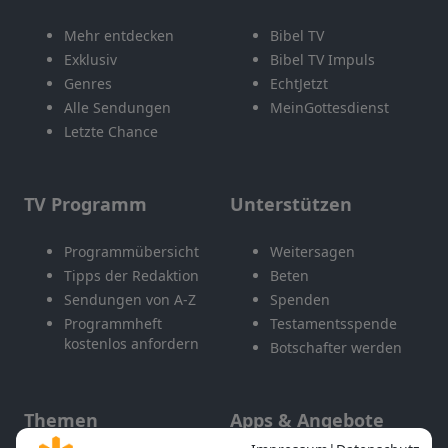
Mehr entdecken
Bibel TV
Exklusiv
Bibel TV Impuls
Genres
EchtJetzt
Alle Sendungen
MeinGottesdienst
Letzte Chance
TV Programm
Unterstützen
Programmübersicht
Weitersagen
Tipps der Redaktion
Beten
Sendungen von A-Z
Spenden
Programmheft
Testamentsspende
kostenlos anfordern
Botschafter werden
Themen
Apps & Angebote