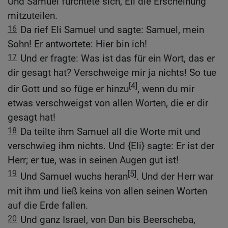
Und Samuel fürchtete sich, Eli die Erscheinung
mitzuteilen.
16
Da rief Eli Samuel und sagte: Samuel, mein
Sohn! Er antwortete: Hier bin ich!
17
Und er fragte: Was ist das für ein Wort, das er
dir gesagt hat? Verschweige mir ja nichts! So tue
[4]
dir Gott und so füge er hinzu
, wenn du mir
etwas verschweigst von allen Worten, die er dir
gesagt hat!
18
Da teilte ihm Samuel all die Worte mit und
verschwieg ihm nichts. Und {Eli} sagte: Er ist der
Herr; er tue, was in seinen Augen gut ist!
19
[5]
Und Samuel wuchs heran
. Und der Herr war
mit ihm und ließ keins von allen seinen Worten
auf die Erde fallen.
20
Und ganz Israel, von Dan bis Beerscheba,