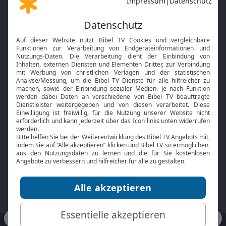
Gott und Bibel erklärt
Newsletter
Feiertage
Mobile App
Interviews
Kids App
Neuigkeiten
Smart TV
HbbTV
Bibelthek Online-Bibel
Nächster Gottesdienst
Bibel TV
Service
Über uns
Kontakt
Jobs
TV-Empfang
Presse
FAQ
Mediadaten
bibeltv.de:
Impressum
Datenschutz