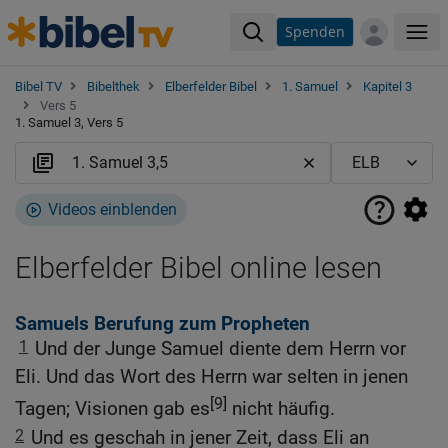
Spenden
Me
Bibel TV
Bibelthek
Elberfelder Bibel
1. Samuel
Kapitel 3
Vers 5
1. Samuel 3, Vers 5
Videos einblenden
Elberfelder Bibel online lesen
Samuels Berufung zum Propheten
1
Und der Junge Samuel diente dem Herrn vor
Eli. Und das Wort des Herrn war selten in jenen
[9]
Tagen; Visionen gab es
nicht häufig.
2
Und es geschah in jener Zeit, dass Eli an