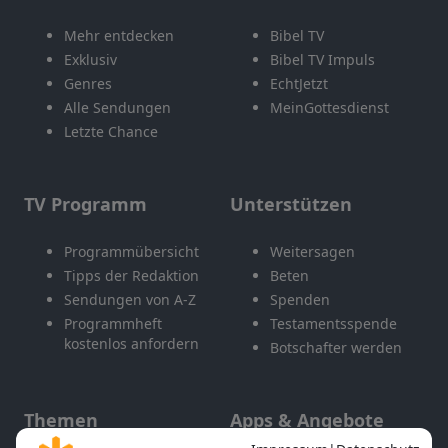
Mehr entdecken
Bibel TV
Exklusiv
Bibel TV Impuls
Genres
EchtJetzt
Alle Sendungen
MeinGottesdienst
Letzte Chance
TV Programm
Unterstützen
Programmübersicht
Weitersagen
Tipps der Redaktion
Beten
Sendungen von A-Z
Spenden
Programmheft
Testamentsspende
kostenlos anfordern
Botschafter werden
Themen
Apps & Angebote