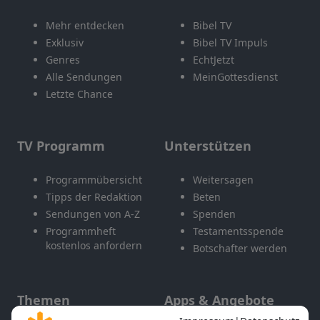
Mehr entdecken
Bibel TV
Exklusiv
Bibel TV Impuls
Genres
EchtJetzt
Alle Sendungen
MeinGottesdienst
Letzte Chance
TV Programm
Unterstützen
Programmübersicht
Weitersagen
Tipps der Redaktion
Beten
Sendungen von A-Z
Spenden
Programmheft
Testamentsspende
kostenlos anfordern
Botschafter werden
Themen
Apps & Angebote