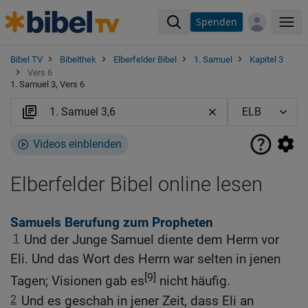
Spenden
Me
Bibel TV
Bibelthek
Elberfelder Bibel
1. Samuel
Kapitel 3
Vers 6
1. Samuel 3, Vers 6
Videos einblenden
Elberfelder Bibel online lesen
Samuels Berufung zum Propheten
1
Und der Junge Samuel diente dem Herrn vor
Eli. Und das Wort des Herrn war selten in jenen
[9]
Tagen; Visionen gab es
nicht häufig.
2
Und es geschah in jener Zeit, dass Eli an