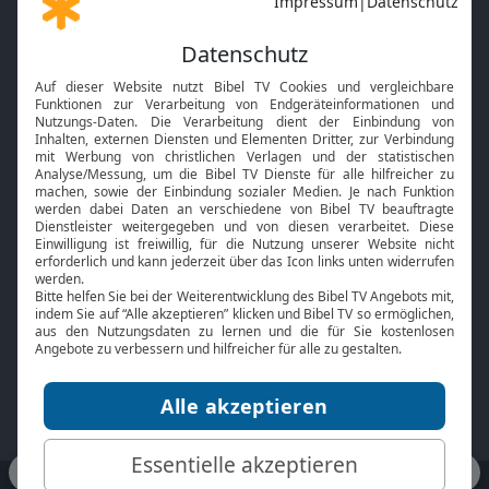
Gott und Bibel erklärt
Newsletter
Feiertage
Mobile App
Interviews
Kids App
Neuigkeiten
Smart TV
HbbTV
Bibelthek Online-Bibel
Nächster Gottesdienst
Bibel TV
Service
Über uns
Kontakt
Jobs
TV-Empfang
Presse
FAQ
Mediadaten
bibeltv.de:
Impressum
Datenschutz