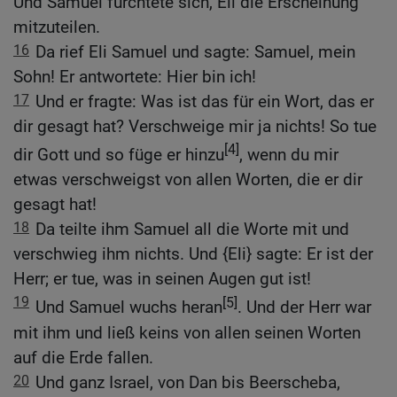
Und Samuel fürchtete sich, Eli die Erscheinung
mitzuteilen.
16
Da rief Eli Samuel und sagte: Samuel, mein
Sohn! Er antwortete: Hier bin ich!
17
Und er fragte: Was ist das für ein Wort, das er
dir gesagt hat? Verschweige mir ja nichts! So tue
[4]
dir Gott und so füge er hinzu
, wenn du mir
etwas verschweigst von allen Worten, die er dir
gesagt hat!
18
Da teilte ihm Samuel all die Worte mit und
verschwieg ihm nichts. Und {Eli} sagte: Er ist der
Herr; er tue, was in seinen Augen gut ist!
19
[5]
Und Samuel wuchs heran
. Und der Herr war
mit ihm und ließ keins von allen seinen Worten
auf die Erde fallen.
20
Und ganz Israel, von Dan bis Beerscheba,