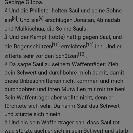
Gebirge Gilboa.
2
Und die Philister holten Saul und seine Söhne
[8]
[9]
ein
. Und sie
erschlugen Jonatan, Abinadab
und Malkischua, die Söhne Sauls.
3
Und der Kampf {tobte} heftig gegen Saul, und
[10]
[11]
die Bogenschützen
erreichten
ihn. Und er
[12]
zitterte sehr vor den Schützen
.
4
Da sagte Saul zu seinem Waffenträger: Zieh
dein Schwert und durchbohre mich damit, damit
diese Unbeschnittenen nicht kommen und mich
durchbohren und ihren Mutwillen mit mir treiben!
Sein Waffenträger aber wollte nicht, denn er
fürchtete sich sehr. Da nahm Saul das Schwert
und stürzte sich hinein.
5
Und als sein Waffenträger sah, dass Saul tot
war, stürzte auch er sich in sein Schwert und starb