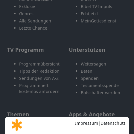
Exklusiv
Bibel TV Impuls
Genres
EchtJetzt
Alle Sendungen
MeinGottesdienst
Letzte Chance
TV Programm
Unterstützen
Programmübersicht
Weitersagen
Tipps der Redaktion
Beten
Sendungen von A-Z
Spenden
Programmheft
Testamentsspende
kostenlos anfordern
Botschafter werden
Themen
Apps & Angebote
Gott und Bibel erklärt
Newsletter