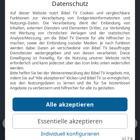
Feiertage
Mobile App
Interviews
Kids App
Neuigkeiten
Smart TV
HbbTV
Bibelthek Online-Bibel
Nächster Gottesdienst
Bibel TV
Service
Über uns
Kontakt
Jobs
TV-Empfang
Presse
FAQ
Mediadaten
bibeltv.de:
Impressum
Datenschutz
Nutzungsbedingungen