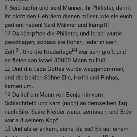
9
Seid tapfer und seid Männer, ihr Philister, damit
ihr nicht den Hebräern dienen müsst, wie sie euch
gedient haben! Seid Männer und kämpft!
10
Da kämpften die Philister, und Israel wurde
geschlagen, sodass sie flohen, jeder in sein
[3]
[4]
Zelt
. Und die Niederlage
war sehr groß, und
es fielen von Israel 30000 Mann zu Fuß.
11
Und die Lade Gottes wurde weggenommen,
und die beiden Söhne Elis, Hofni und Pinhas,
kamen um.
12
Da lief ein Mann von Benjamin vom
Schlachtfeld und kam {noch} an demselben Tag
nach Silo. Seine Kleider waren zerrissen, und Erde
war auf seinem Kopf.
13
Und als er ankam, siehe, da saß Eli auf einem
[5]