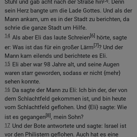
Stuhl und gab acht nach der Straße hin
. Denn
sein Herz bangte um die Lade Gottes. Und als der
Mann ankam, um es in der Stadt zu berichten, da
schrie die ganze Stadt um Hilfe.
14
[6]
Als aber Eli das laute Schreien
hörte, sagte
[7]
er: Was ist das für ein großer Lärm
? Und der
Mann kam eilends und berichtete es Eli.
15
Eli aber war 98 Jahre alt, und seine Augen
waren starr geworden, sodass er nicht {mehr}
sehen konnte.
16
Da sagte der Mann zu Eli: Ich bin der, der von
dem Schlachtfeld gekommen ist, und bin heute
vom Schlachtfeld geflohen. Und {Eli} sagte: Wie
[8]
ist es gegangen
, mein Sohn?
17
Und der Bote antwortete und sagte: Israel ist
vor den Philistern geflohen. Auch hat es eine