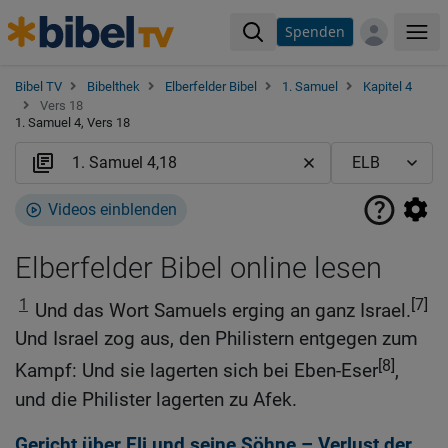
Spenden
Me
Bibel TV
Bibelthek
Elberfelder Bibel
1. Samuel
Kapitel 4
Vers 18
1. Samuel 4, Vers 18
Videos einblenden
Elberfelder Bibel online lesen
1
[7]
Und das Wort Samuels erging an ganz Israel.
Und Israel zog aus, den Philistern entgegen zum
[8]
Kampf: Und sie lagerten sich bei Eben-Eser
,
und die Philister lagerten zu Afek.
Gericht über Eli und seine Söhne – Verlust der