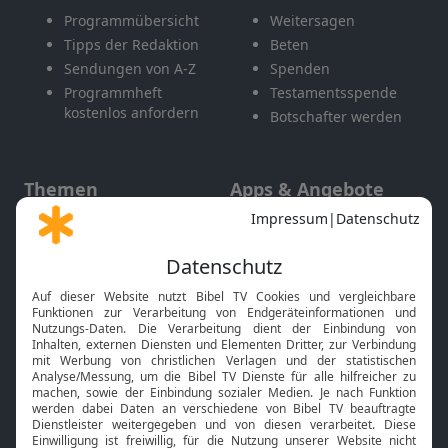
Programmübersicht
Weitersagen
Tipps der Redaktion
Beten
Sendungen von A-Z
Spenden
Programmheft
Testamentsspende
kostenlos anfordern
Botschafter werden
Themen
Apps & Angebote
Gott und Bibel erklärt
Newsletter
Feiertage
Mobile App
Interviews
Kids App
Neuigkeiten
Smart TV
HbbTV
Bibelthek Online-Bibel
Nächster Gottesdienst