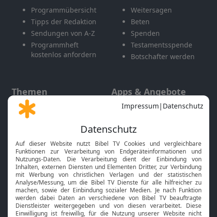
Programmübersicht
Weitersagen
Tipps der Redaktion
Beten
Sendungen von A-Z
Spenden
Programmheft
Testamentsspende
kostenlos anfordern
Botschafter werden
Themen
Apps & Angebote
Gott und Bibel erklärt
Newsletter
Feiertage
Mobile App
Interviews
Kids App
Neuigkeiten
Smart TV
HbbTV
Bibelthek Online-Bibel
Nächster Gottesdienst