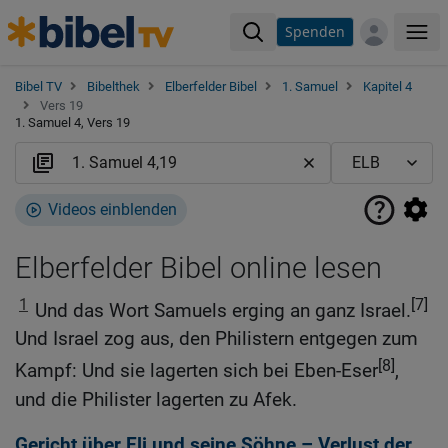
Spenden
Me
Bibel TV
Bibelthek
Elberfelder Bibel
1. Samuel
Kapitel 4
Vers 19
1. Samuel 4, Vers 19
Videos einblenden
Elberfelder Bibel online lesen
1
[7]
Und das Wort Samuels erging an ganz Israel.
Und Israel zog aus, den Philistern entgegen zum
[8]
Kampf: Und sie lagerten sich bei Eben-Eser
,
und die Philister lagerten zu Afek.
Gericht über Eli und seine Söhne – Verlust der