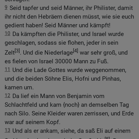
9
Seid tapfer und seid Männer, ihr Philister, damit
ihr nicht den Hebräern dienen müsst, wie sie euch
gedient haben! Seid Männer und kämpft!
10
Da kämpften die Philister, und Israel wurde
geschlagen, sodass sie flohen, jeder in sein
[3]
[4]
Zelt
. Und die Niederlage
war sehr groß, und
es fielen von Israel 30000 Mann zu Fuß.
11
Und die Lade Gottes wurde weggenommen,
und die beiden Söhne Elis, Hofni und Pinhas,
kamen um.
12
Da lief ein Mann von Benjamin vom
Schlachtfeld und kam {noch} an demselben Tag
nach Silo. Seine Kleider waren zerrissen, und Erde
war auf seinem Kopf.
13
Und als er ankam, siehe, da saß Eli auf einem
[5]