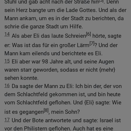
Stuhl und gab acht nach der Straße hin
. Denn
sein Herz bangte um die Lade Gottes. Und als der
Mann ankam, um es in der Stadt zu berichten, da
schrie die ganze Stadt um Hilfe.
14
[6]
Als aber Eli das laute Schreien
hörte, sagte
[7]
er: Was ist das für ein großer Lärm
? Und der
Mann kam eilends und berichtete es Eli.
15
Eli aber war 98 Jahre alt, und seine Augen
waren starr geworden, sodass er nicht {mehr}
sehen konnte.
16
Da sagte der Mann zu Eli: Ich bin der, der von
dem Schlachtfeld gekommen ist, und bin heute
vom Schlachtfeld geflohen. Und {Eli} sagte: Wie
[8]
ist es gegangen
, mein Sohn?
17
Und der Bote antwortete und sagte: Israel ist
vor den Philistern geflohen. Auch hat es eine